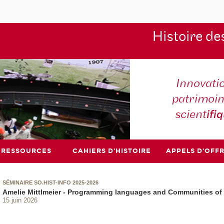
Histoire de
Innovati
patrimoin
scient
ifi
RESSOURCES
CAHIERS D'HISTOIRE
APPELS D'OFF
SÉMINAIRE SO.HIST-INFO 2025-2026
Amelie Mittlmeier - Programming languages and Communities o
15 juin 2026