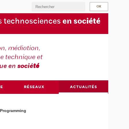
s
technosciences
en soc
iété
on, médiation,
e technique et
que en
socié
té
RE
RÉSEAUX
ACTUALITÉS
f Programming