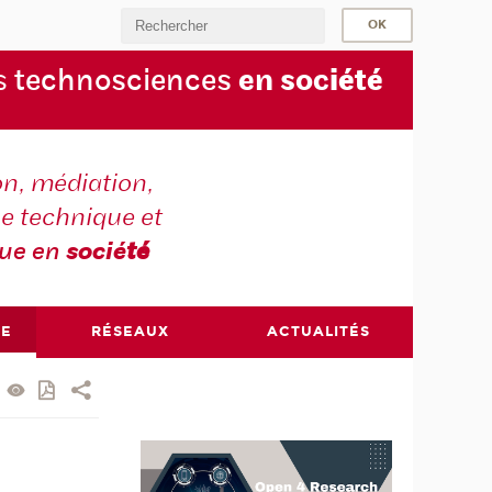
s
technosciences
en soc
iété
on, médiation,
e technique et
que en
socié
té
RE
RÉSEAUX
ACTUALITÉS