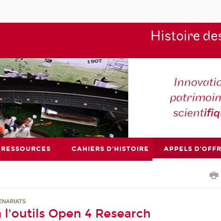
Histoire de
Innovati
patrimoin
scient
ifi
RESSOURCES
CAHIERS D'HISTOIRE
APPELS D'OFF
TENARIATS
 l'outils Open 4 Research