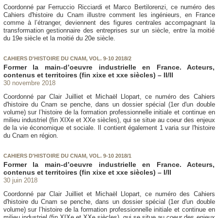
Coordonné par Ferruccio Ricciardi et Marco Bertilorenzi, ce numéro des
Cahiers d'histoire du Cnam illustre comment les ingénieurs, en France
comme à l’étranger, deviennent des figures centrales accompagnant la
transformation gestionnaire des entreprises sur un siècle, entre la moitié
du 19e siècle et la moitié du 20e siècle.
CAHIERS D'HISTOIRE DU CNAM, VOL. 9-10 2018/2
Former la main-d’oeuvre industrielle en France. Acteurs,
contenus et territoires (fin xixe et xxe siècles) – II/II
30 novembre 2018
Coordonné par Clair Juilliet et Michaël Llopart, ce numéro des Cahiers
d'histoire du Cnam se penche, dans un dossier spécial (1er d'un double
volume) sur l’histoire de la formation professionnelle initiale et continue en
milieu industriel (fin XIXe et XXe siècles), qui se situe au coeur des enjeux
de la vie économique et sociale. Il contient également 1 varia sur l'histoire
du Cnam en région.
CAHIERS D'HISTOIRE DU CNAM, VOL. 9-10 2018/1
Former la main-d’oeuvre industrielle en France. Acteurs,
contenus et territoires (fin xixe et xxe siècles) – I/II
30 juin 2018
Coordonné par Clair Juilliet et Michaël Llopart, ce numéro des Cahiers
d'histoire du Cnam se penche, dans un dossier spécial (1er d'un double
volume) sur l’histoire de la formation professionnelle initiale et continue en
milieu industriel (fin XIXe et XXe siècles), qui se situe au coeur des enjeux