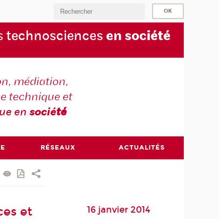
s
technosciences
en soc
iété
on, médiation,
e technique et
que en
socié
té
RE
RÉSEAUX
ACTUALITÉS
16 janvier 2014
ces et