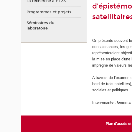
La recherche à HT2S
d’épistémo
Programmes et projets
satellitair
Séminaires du
laboratoire
On présente souvent les
connaissances, les gens
représenteraient object
la mise en place d'une i
imprègne de valeurs le
A travers de l’examen 
bord de trois satellite
sociales et politiques.
Intervenante : Gemma 
Plan d'accès et