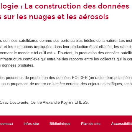
logie : La construction des données
es sur les nuages et les aérosols
 données satellitaires comme des porte-paroles fidèles de la nature. Les ins
 et les institutions impliquées dans leur production étant effacés, les satelli
ivement le monde « tel qu’il est ». Pourtant, la production des données satell
nfrastructure complexe qui entraîne des rapports entre les collectifs qui la con
s données produites.
des processus de production des données POLDER (un radiomètre polarisée q
s), nous proposons de mettre en lumière certains des enjeux scientifiques, tec
Cirac Doctorante, Centre Alexandre Koyré / EHESS.
 contact
Infos site
Bibliothèque
Plan de site
Accessibili