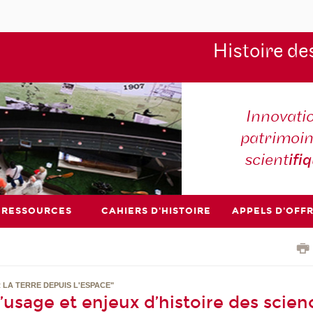
Histoire de
Innovati
patrimoin
scient
ifi
RESSOURCES
CAHIERS D'HISTOIRE
APPELS D'OFF
 LA TERRE DEPUIS L'ESPACE"
usage et enjeux d’histoire des scien