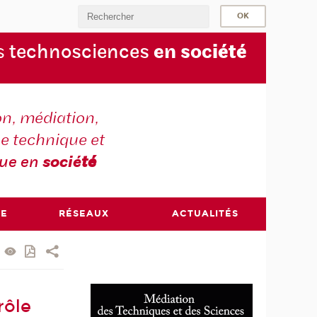
s
technosciences
en soc
iété
on, médiation,
e technique et
que en
socié
té
RE
RÉSEAUX
ACTUALITÉS
rôle