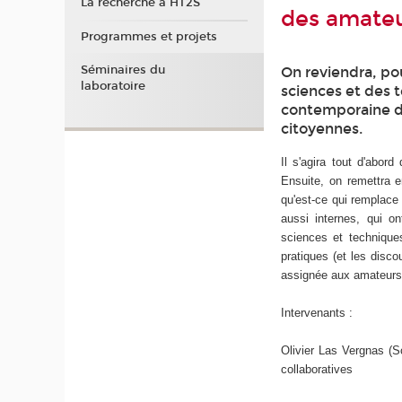
La recherche à HT2S
des amateu
Programmes et projets
Séminaires du
On reviendra, pou
laboratoire
sciences et des t
contemporaine de
citoyennes.
Il s'agira tout d'abor
Ensuite, on remettra e
qu'est-ce qui remplace
aussi internes, qui o
sciences et techniques
pratiques (et les disco
assignée aux amateurs 
Intervenants :
Olivier Las Vergnas (S
collaboratives