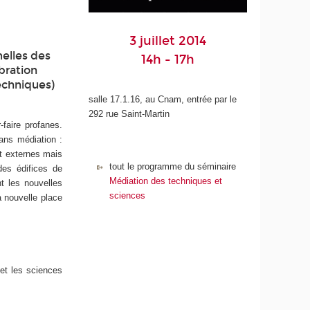
3 juillet 2014
melles des
14h - 17h
bration
echniques)
salle 17.1.16, au Cnam, entrée par le
292 rue Saint-Martin
-faire profanes.
ans médiation :
nt externes mais
tout le programme du séminaire
des édifices de
Médiation des techniques et
nt les nouvelles
sciences
a nouvelle place
 et les sciences