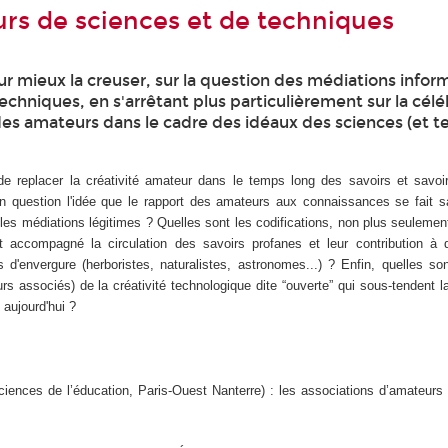
rs de sciences et de techniques
r mieux la creuser, sur la question des médiations infor
echniques, en s'arrêtant plus particulièrement sur la célé
s amateurs dans le cadre des idéaux des sciences (et t
d de replacer la créativité amateur dans le temps long des savoirs et savoir
n question l'idée que le rapport des amateurs aux connaissances se fait s
 les médiations légitimes ? Quelles sont les codifications, non plus seuleme
nt accompagné la circulation des savoirs profanes et leur contribution à 
 d'envergure (herboristes, naturalistes, astronomes...) ? Enfin, quelles so
urs associés) de la créativité technologique dite “ouverte” qui sous-tendent l
aujourd'hui ?
ciences de l’éducation, Paris-Ouest Nanterre) : les associations d’amateurs