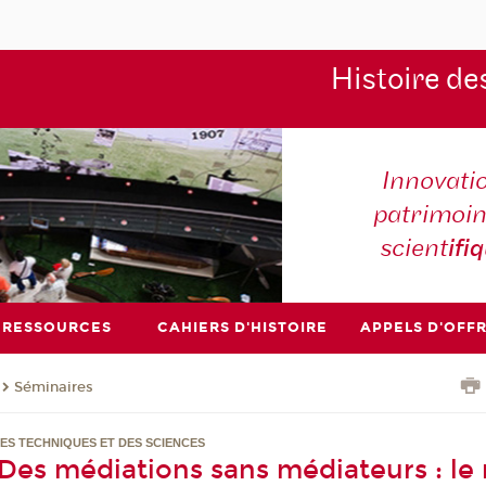
Histoire de
Innovati
patrimoin
scient
ifi
RESSOURCES
CAHIERS D'HISTOIRE
APPELS D'OFF
Séminaires
DES TECHNIQUES ET DES SCIENCES
 Des médiations sans médiateurs : le 