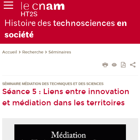
Histoire des
technosciences
en
soc
iété
Recherche
Séminaires
Accueil
SÉMINAIRE MÉDIATION DES TECHNIQUES ET DES SCIENCES
Séance 5 : Liens entre innovation
et médiation dans les territoires