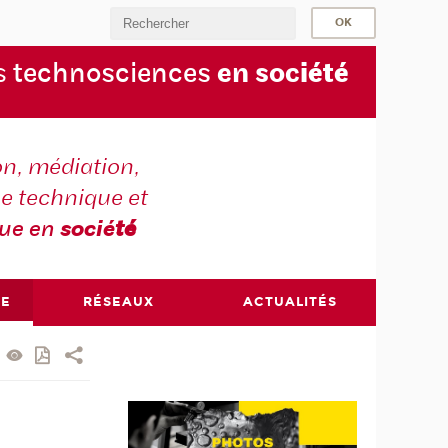
s
technosciences
en soc
iété
on, médiation,
e technique et
que en
socié
té
RE
RÉSEAUX
ACTUALITÉS