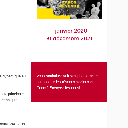
1 janvier 2020
31 décembre 2021
Vous souhaitez voir vos photos prises
ale dynamique au
au labo sur les réseaux sociaux du
Cnam?
Envoyez les nous!
 aux principales
 technique.
quons pas : les