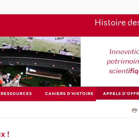
Histoire de
Innovati
patrimoin
scient
ifi
RESSOURCES
CAHIERS D'HISTOIRE
APPELS D'OFF
x !