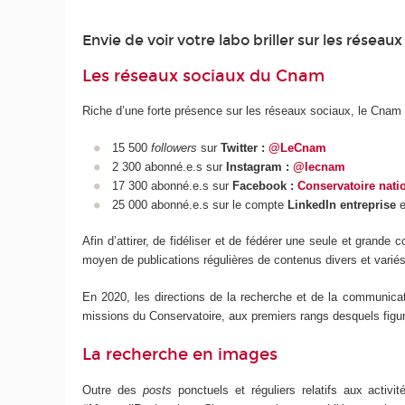
Envie de voir votre labo briller sur les résea
Les réseaux sociaux du Cnam
Riche d’une forte présence sur les réseaux sociaux, le Cnam p
15 500
followers
sur
Twitter :
@LeCnam
2 300 abonné.e.s sur
Instagram :
@lecnam
17 300 abonné.e.s sur
Facebook :
Conservatoire natio
25 000 abonné.e.s sur le compte
LinkedIn entreprise
e
Afin d’attirer, de fidéliser et de fédérer une seule et gran
moyen de publications régulières de contenus divers et variés
En 2020, les directions de la recherche et de la communicat
missions du Conservatoire, aux premiers rangs desquels figuren
La recherche en images
Outre des
posts
ponctuels et réguliers relatifs aux acti