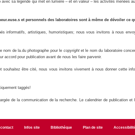
vec sa légende qui met en lumière – et en valeur – les activités menées au
heur.euse.s et personnels des laboratoires sont à même de dévoiler ce qu'
és informatifs, artistiques, humoristiques; nous vous invitons à nous envo
le nom de la.du photographe pour le
copyright
et le nom du laboratoire concer
 accord pour publication avant de nous les faire parvenir.
souhaitez être cité, nous vous invitons vivement à nous donner cette info
atiquement taggés!
hargée de la communication de la recherche. Le calendrier de publication et 
 contact
Infos site
Bibliothèque
Plan de site
Accessibili