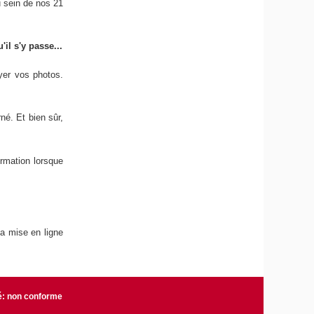
 sein de nos 21
il s'y passe...
yer vos photos.
né. Et bien sûr,
rmation lorsque
la mise en ligne
té: non conforme