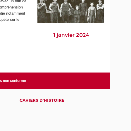
 avec un brin de
 compréhension
tudié notamment
quête sur le
1 janvier 2024
té: non conforme
CAHIERS D'HISTOIRE