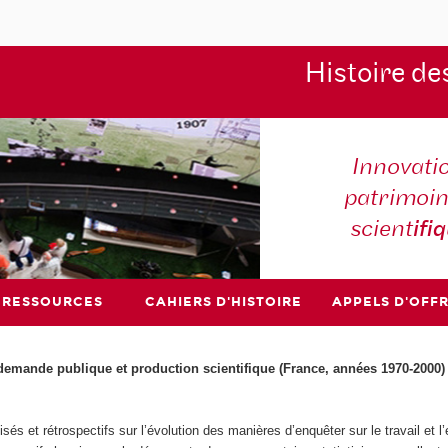
Histoire de
Innovati
patrimoin
scient
ifi
RESSOURCES
CAHIERS D'HISTOIRE
APPELS D'OFF
re demande publique et production scientifique (France, années 1970-2000)
és et rétrospectifs sur l’évolution des manières d’enquêter sur le travail et l