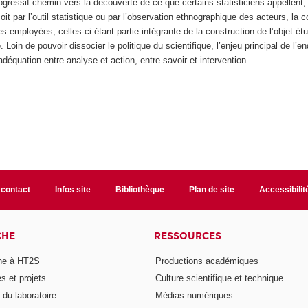
ogressif chemin vers la découverte de ce que certains statisticiens appellent,
 soit par l’outil statistique ou par l’observation ethnographique des acteurs, la
s employées, celles-ci étant partie intégrante de la construction de l’objet é
Loin de pouvoir dissocier le politique du scientifique, l’enjeu principal de l’en
adéquation entre analyse et action, entre savoir et intervention.
 contact
Infos site
Bibliothèque
Plan de site
Accessibili
CHE
RESSOURCES
he à HT2S
Productions académiques
 et projets
Culture scientifique et technique
du laboratoire
Médias numériques