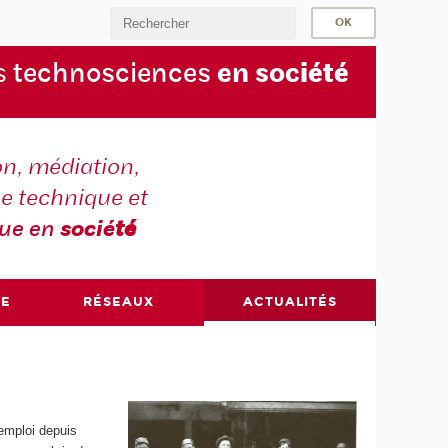
s
technosciences
en soc
iété
on, médiation,
e technique et
que en
socié
té
RE
RÉSEAUX
ACTUALITÉS
’emploi depuis