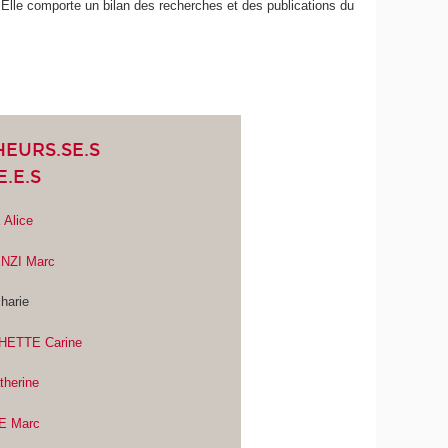
 Elle comporte un bilan des recherches et des publications du
EURS.SE.S
.E.S
Alice
NZI Marc
harie
ETTE Carine
herine
 Marc