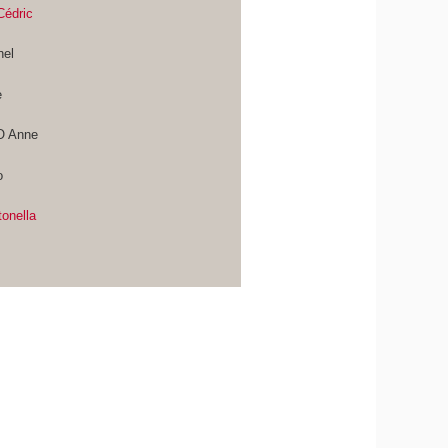
édric
nel
e
 Anne
o
onella