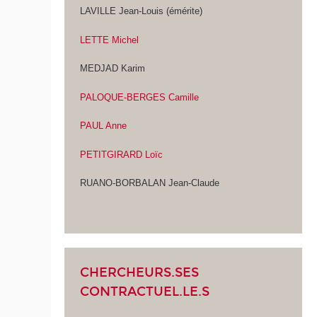
LAVILLE Jean-Louis (émérite)
LETTE Michel
MEDJAD Karim
PALOQUE-BERGES Camille
PAUL Anne
PETITGIRARD Loïc
RUANO-BORBALAN Jean-Claude
CHERCHEURS.SES
CONTRACTUEL.LE.S