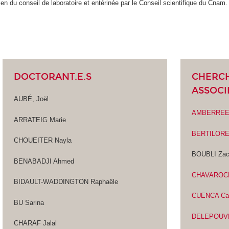
en du conseil de laboratoire et entérinée par le Conseil scientifique du Cnam.
DOCTORANT.E.S
CHERCH
ASSOCIE
AUBÉ, Joël
AMBERREE 
ARRATEIG Marie
BERTILORE
CHOUEITER Nayla
BOUBLI Zac
BENABADJI Ahmed
CHAVAROCH
BIDAULT-WADDINGTON Raphaële
CUENCA Cat
BU Sarina
DELEPOUVE
CHARAF Jalal