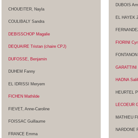
DUBOIS Arn
CHOUEITER, Nayla
EL HAYEK Z
COULIBALY Sandra
FERNANDEZ
DEBISSCHOP Magalie
FIORINI Cyri
DEQUAIRE Tristan (chaire CPJ)
FONTANON 
DUFOSSE, Benjamin
GARATTINI 
DUHEM Fanny
HADNA Sali
EL IDRISSI Meryem
HEURTEL P
FICHEN Mathilde
LECOEUR G
FIEVET, Anne-Caroline
MATHIEU Fl
FOISSAC Guillaume
NARDONE R
FRANCE Emma