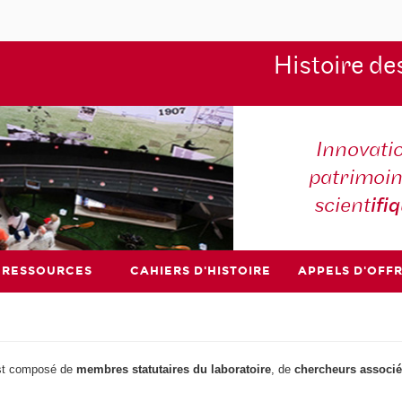
Histoire de
Innovati
patrimoin
scient
ifi
RESSOURCES
CAHIERS D'HISTOIRE
APPELS D'OFF
 est composé de
membres statutaires du laboratoire
, de
chercheurs associ