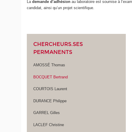
La
demande d’adhésion
au laboratoire est soumise à l’exam
candidat, ainsi qu’un projet scientifique.
CHERCHEURS.SES
PERMANENTS
AMOSSÉ Thomas
BOCQUET Bertrand
COURTOIS Laurent
DURANCE Philippe
GARREL Gilles
LACLEF Christine