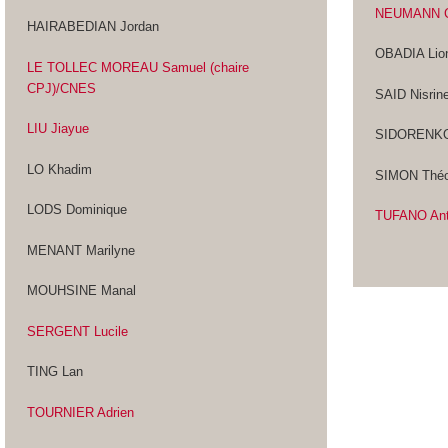
NEUMANN C
HAIRABEDIAN Jordan
OBADIA Lio
LE TOLLEC MOREAU Samuel (chaire
CPJ)
/CNES
SAID Nisrin
LIU Jiayue
SIDORENKO
LO Khadim
SIMON Thé
LODS Dominique
TUFANO Ant
MENANT Marilyne
MOUHSINE Manal
SERGENT Lucile
TING Lan
TOURNIER Adrien