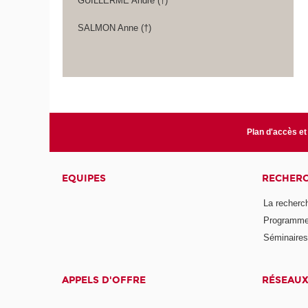
GUILLERME André (†)
SALMON Anne (†)
Plan d'accès et
EQUIPES
RECHER
La recherc
Programmes
Séminaires 
APPELS D'OFFRE
RÉSEAU