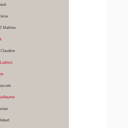
aud
eina
 Mathieu
l
Claudine
Ludovic
ha
ascale
uillaume
orian
obert