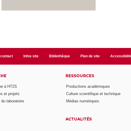
 contact
Infos site
Bibliothèque
Plan de site
Accessibili
CHE
RESSOURCES
he à HT2S
Productions académiques
 et projets
Culture scientifique et technique
du laboratoire
Médias numériques
X
ACTUALITÉS