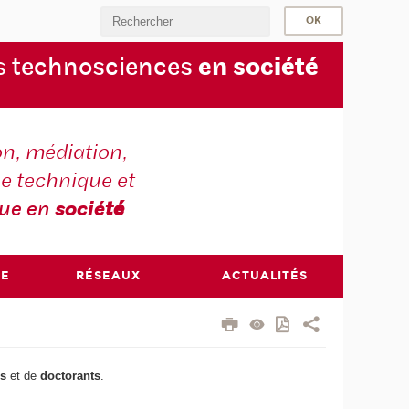
s
technosciences
en soc
iété
on, médiation,
e technique et
que en
socié
té
RE
RÉSEAUX
ACTUALITÉS
és
et de
doctorants
.