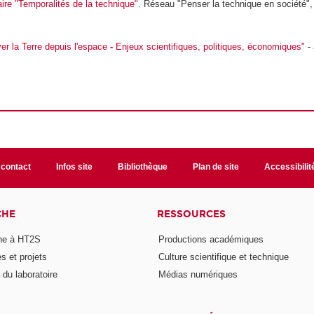
ire "Temporalités de la technique"
. Réseau "Penser la technique en société", 
er la Terre depuis l'espace
-
Enjeux scientifiques, politiques, économiques"
- 
 contact
Infos site
Bibliothèque
Plan de site
Accessibili
CHE
RESSOURCES
he à HT2S
Productions académiques
 et projets
Culture scientifique et technique
du laboratoire
Médias numériques