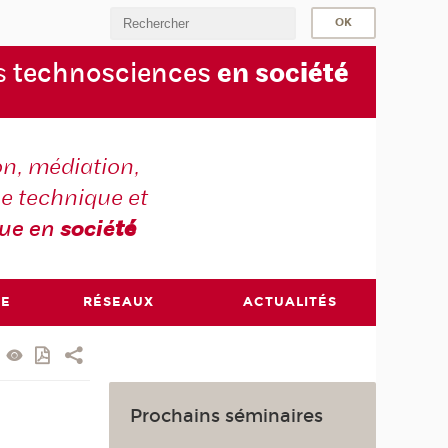
s
technosciences
en soc
iété
on, médiation,
e technique et
que en
socié
té
RE
RÉSEAUX
ACTUALITÉS
Prochains séminaires