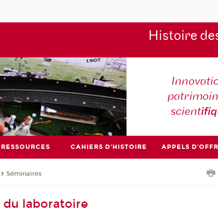
Histoire de
Innovati
patrimoin
scient
ifi
RESSOURCES
CAHIERS D'HISTOIRE
APPELS D'OFF
Séminaires
 du laboratoire