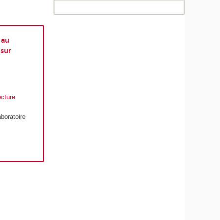
 au
 sur
ecture
aboratoire