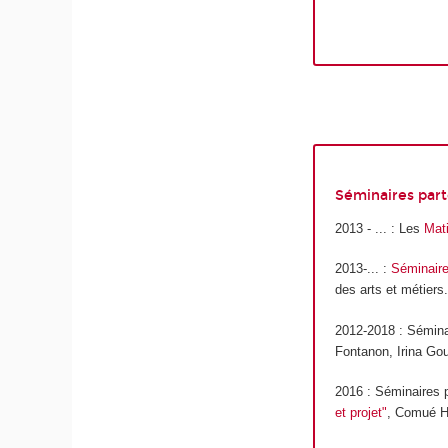
Séminaires part
2013 - ... : Les
Mati
2013-... :
Séminai
des arts et métiers.
2012-2018 : Séminai
Fontanon, Irina Go
2016 : Séminaires
et projet"
, Comué H