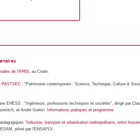
enaires
nales de l'IFRIS
, au Cnam.
re PASTSEC
: "Patrimoine contemporain : Science, Technique, Culture & Soci
re EHESS : "Ingénieurs, professions techniques et sociétés", dirigé par Cla
uzevitch, et André Grelon.
Informations pratiques et programme
.
 pédagogiques
"Industrie, transport et urbanisation métropolitains, entre histoi
ESAM, piloté par l'ENSAPLV.