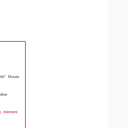
été". Musée
udine
re, mémoire