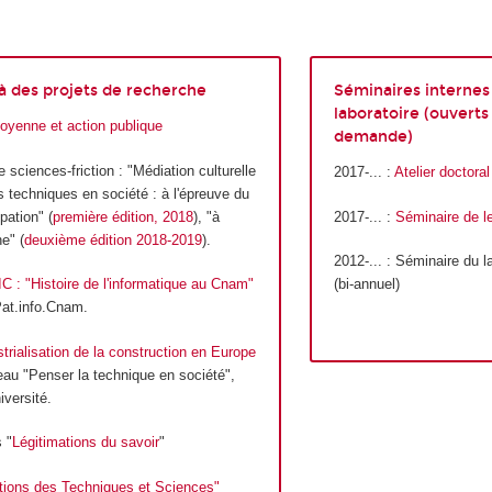
 à des projets de recherche
Séminaires internes
laboratoire (ouverts
toyenne et action publique
demande)
 sciences-friction : "Médiation culturelle
2017-... :
Atelier doctoral
 techniques en société : à l'épreuve du
pation" (
première édition, 2018
), "à
2017-... :
Séminaire de l
e" (
deuxième édition 2018-2019
).
2012-... : Séminaire du l
C : "Histoire de l'informatique au Cnam"
(bi-annuel)
at.info.Cnam.
strialisation de la construction en Europe
eau "Penser la technique en société",
versité.
 "
Légitimations du savoir
"
tions des Techniques et Sciences"