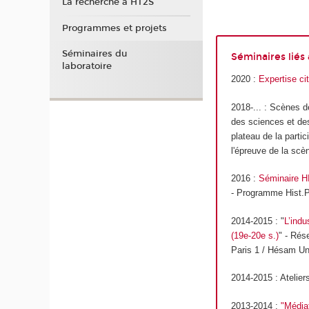
La recherche à HT2S
Programmes et projets
Séminaires du
Séminaires liés
laboratoire
2020 :
Expertise ci
2018-... : Scènes de
des sciences et des
plateau de la partici
l'épreuve de la scèn
2016 :
Séminaire HI
- Programme Hist.P
2014-2015 : "
L’indu
(19e-20e s.)
" - Rés
Paris 1 / Hésam Uni
2014-2015 : Ateliers
2013-2014 :
"Média