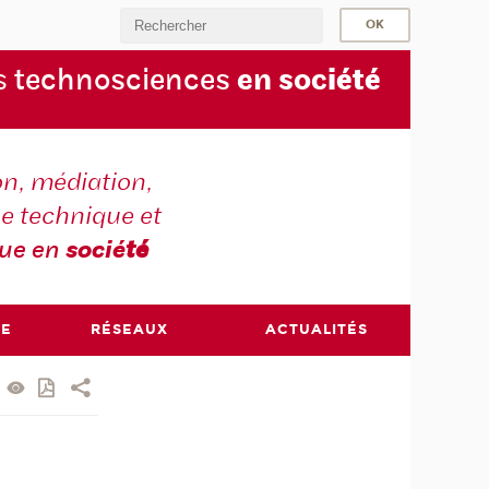
s
technosciences
en soc
iété
on, médiation,
e technique et
que en
socié
té
RE
RÉSEAUX
ACTUALITÉS