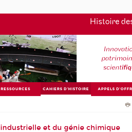
Histoire de
Innovati
patrimoin
scient
ifi
RESSOURCES
CAHIERS D'HISTOIRE
APPELS D'OFF
industrielle et du génie chimique