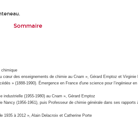
nteneau.
Sommaire
e chimique
rie au cœur des enseignements de chimie au Cnam », Gérard Emptoz et Virginie
océdés » (1888-1990). Émergence en France d'une science pour l’ingénieur en
mie industrielle (1955-1980) au Cnam », Gérard Emptoz
de Nancy (1956-1961), puis Professeur de chimie générale dans ses rapports à 
 de 1935 à 2012 », Alain Delacroix et Catherine Porte