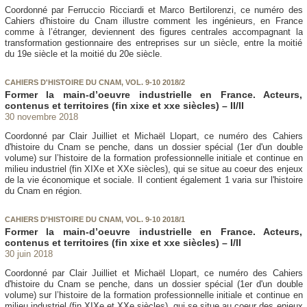
Coordonné par Ferruccio Ricciardi et Marco Bertilorenzi, ce numéro des
Cahiers d'histoire du Cnam illustre comment les ingénieurs, en France
comme à l’étranger, deviennent des figures centrales accompagnant la
transformation gestionnaire des entreprises sur un siècle, entre la moitié
du 19e siècle et la moitié du 20e siècle.
CAHIERS D'HISTOIRE DU CNAM, VOL. 9-10 2018/2
Former la main-d’oeuvre industrielle en France. Acteurs,
contenus et territoires (fin xixe et xxe siècles) – II/II
30 novembre 2018
Coordonné par Clair Juilliet et Michaël Llopart, ce numéro des Cahiers
d'histoire du Cnam se penche, dans un dossier spécial (1er d'un double
volume) sur l’histoire de la formation professionnelle initiale et continue en
milieu industriel (fin XIXe et XXe siècles), qui se situe au coeur des enjeux
de la vie économique et sociale. Il contient également 1 varia sur l'histoire
du Cnam en région.
CAHIERS D'HISTOIRE DU CNAM, VOL. 9-10 2018/1
Former la main-d’oeuvre industrielle en France. Acteurs,
contenus et territoires (fin xixe et xxe siècles) – I/II
30 juin 2018
Coordonné par Clair Juilliet et Michaël Llopart, ce numéro des Cahiers
d'histoire du Cnam se penche, dans un dossier spécial (1er d'un double
volume) sur l’histoire de la formation professionnelle initiale et continue en
milieu industriel (fin XIXe et XXe siècles), qui se situe au coeur des enjeux