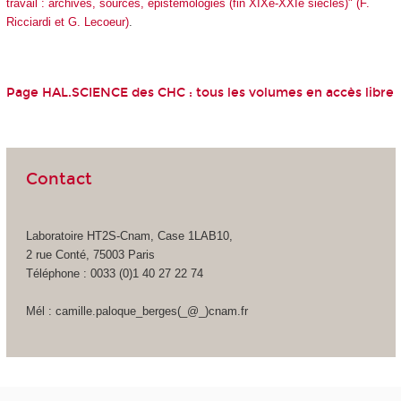
travail : archives, sources, épistémologies (fin XIXe-XXIe siècles)" (F.
Ricciardi et G. Lecoeur)
.
Page HAL.SCIENCE des CHC :
tous les volumes en accès libre
Contact
Laboratoire HT2S-Cnam, Case 1LAB10,
2 rue Conté, 75003 Paris
Téléphone : 0033 (0)1 40 27 22 74
Mél : camille.paloque_berges(_@_)cnam.fr