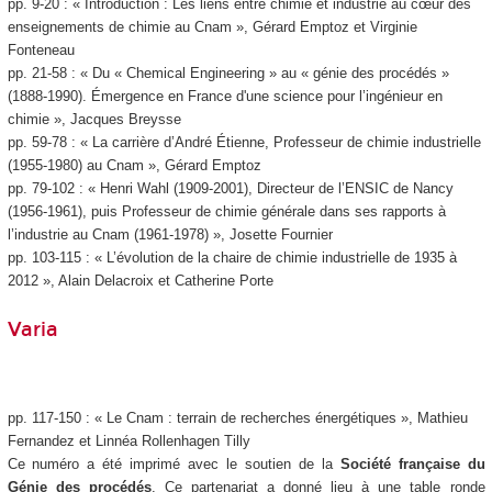
pp. 9-20 : « Introduction : Les liens entre chimie et industrie au cœur des
enseignements de chimie au Cnam », Gérard Emptoz et Virginie
Fonteneau
pp. 21-58 : « Du « Chemical Engineering » au « génie des procédés »
(1888-1990). Émergence en France d'une science pour l’ingénieur en
chimie », Jacques Breysse
pp. 59-78 : « La carrière d’André Étienne, Professeur de chimie industrielle
(1955-1980) au Cnam », Gérard Emptoz
pp. 79-102 : « Henri Wahl (1909-2001), Directeur de l’ENSIC de Nancy
(1956-1961), puis Professeur de chimie générale dans ses rapports à
l’industrie au Cnam (1961-1978) », Josette Fournier
pp. 103-115 : « L’évolution de la chaire de chimie industrielle de 1935 à
2012 », Alain Delacroix et Catherine Porte
Varia
pp. 117-150 : « Le Cnam : terrain de recherches énergétiques », Mathieu
Fernandez et Linnéa Rollenhagen Tilly
Ce numéro a été imprimé avec le soutien de la
Société française du
Génie des procédés
. Ce partenariat a donné lieu à une table ronde