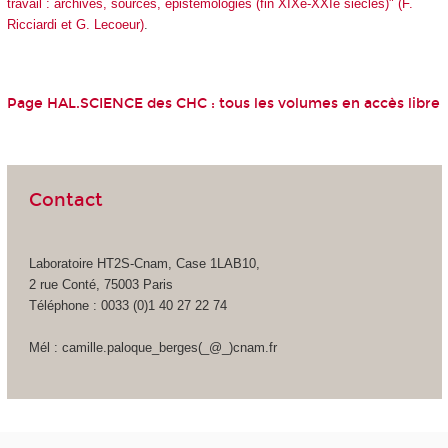
travail : archives, sources, épistémologies (fin XIXe-XXIe siècles)" (F.
Ricciardi et G. Lecoeur)
.
Page HAL.SCIENCE des CHC :
tous les volumes en accès libre
Contact
Laboratoire HT2S-Cnam, Case 1LAB10,
2 rue Conté, 75003 Paris
Téléphone : 0033 (0)1 40 27 22 74
Mél : camille.paloque_berges(_@_)cnam.fr