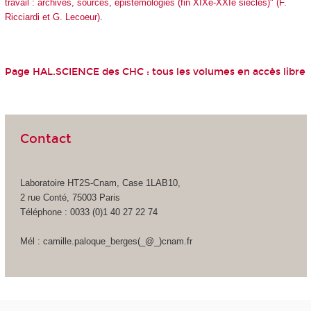
travail : archives, sources, épistémologies (fin XIXe-XXIe siècles)" (F.
Ricciardi et G. Lecoeur)
.
Page HAL.SCIENCE des CHC :
tous les volumes en accès libre
Contact
Laboratoire HT2S-Cnam, Case 1LAB10,
2 rue Conté, 75003 Paris
Téléphone : 0033 (0)1 40 27 22 74
Mél : camille.paloque_berges(_@_)cnam.fr