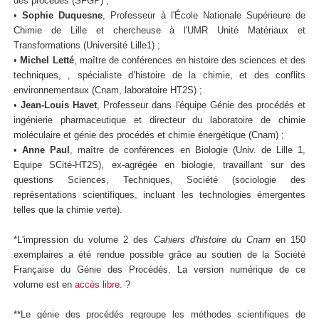
des procédés (SFGP) ;
•
Sophie Duquesne
, Professeur à l'École Nationale Supérieure de
Chimie de Lille et chercheuse à l'UMR Unité Matériaux et
Transformations (Université Lille1) ;
•
Michel Letté
, maître de conférences en histoire des sciences et des
techniques, , spécialiste d’histoire de la chimie, et des conflits
environnementaux (Cnam, laboratoire HT2S) ;
•
Jean-Louis Havet
, Professeur dans l'équipe Génie des procédés et
ingénierie pharmaceutique et directeur du laboratoire de chimie
moléculaire et génie des procédés et chimie énergétique (Cnam) ;
•
Anne Paul
, maître de conférences en Biologie (Univ. de Lille 1,
Equipe SCité-HT2S), ex-agrégée en biologie, travaillant sur des
questions Sciences, Techniques, Société (sociologie des
représentations scientifiques, incluant les technologies émergentes
telles que la chimie verte).
*L'impression du volume 2 des
Cahiers d'histoire du Cnam
en 150
exemplaires a été rendue possible grâce au soutien de la Société
Française du Génie des Procédés. La version numérique de ce
volume est en
accès libre
. ?
**Le génie des procédés regroupe les méthodes scientifiques de