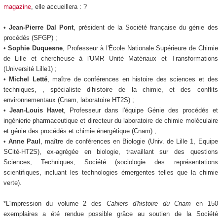
magazine
, elle accueillera : ?
•
Jean-Pierre Dal Pont
, président de la Société française du génie des
procédés (SFGP) ;
•
Sophie Duquesne
, Professeur à l'École Nationale Supérieure de Chimie
de Lille et chercheuse à l'UMR Unité Matériaux et Transformations
(Université Lille1) ;
•
Michel Letté
, maître de conférences en histoire des sciences et des
techniques, , spécialiste d’histoire de la chimie, et des conflits
environnementaux (Cnam, laboratoire HT2S) ;
•
Jean-Louis Havet
, Professeur dans l'équipe Génie des procédés et
ingénierie pharmaceutique et directeur du laboratoire de chimie moléculaire
et génie des procédés et chimie énergétique (Cnam) ;
•
Anne Paul
, maître de conférences en Biologie (Univ. de Lille 1, Equipe
SCité-HT2S), ex-agrégée en biologie, travaillant sur des questions
Sciences, Techniques, Société (sociologie des représentations
scientifiques, incluant les technologies émergentes telles que la chimie
verte).
*L'impression du volume 2 des
Cahiers d'histoire du Cnam
en 150
exemplaires a été rendue possible grâce au soutien de la Société