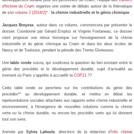
d'histoire du Cnam
organise une soirée de débats autour de la thématique
de son
v
olume 2 (2014/2)
* :
la chimie industrielle et le génie chimique
.
Jacques Breysse
, auteur dans ce volume, commencera par présenter le
dossier. Coordonné par Gérard Emptoz et Virginie Fontaneau, ce dossier
vient proposer une retour historique sur l'enseignement de la chimie
industrielle et du génie chimique au Cnam et dans les deux écoles de
Nancy et de Toulouse, pendant la période des Trente Glorieuses.
Une
table ronde
suivra, qui soulèvera la question du lien existant entre le
génie des procédés et le développement durable, sujet d’actualité au
moment où Paris s’apprête à accueillir la
COP21
.??
Cette table ronde se penchera sur les contributions du génie des
procédés** au développement durable, et mettra en débat les
représentations sociales attachées aux rapports entre chimie industrielle et
environnement, à l'émergence de nouvelles solutions comme la chimie
verte ou la chimie durable, ou encore les procédés verts qui lui donnent
tout son sens.
Animée par
Sylvie Latieule
, directrice de la rédaction d’
Info chimie