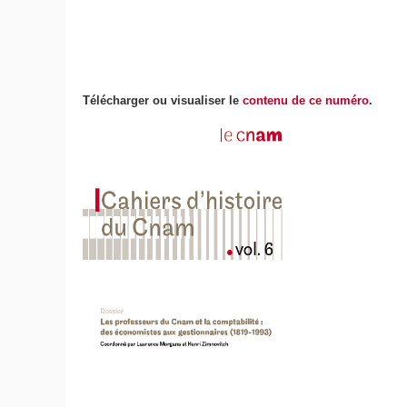
Télécharger ou visualiser le
contenu de ce numéro
.