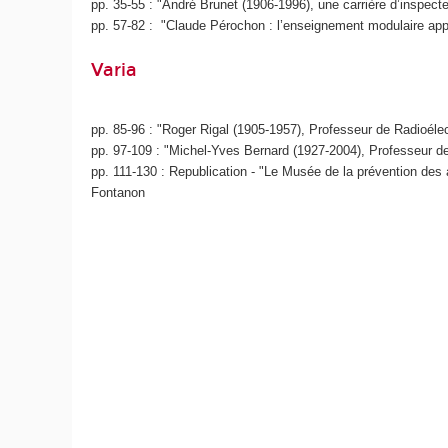
pp. 35-55 : "André Brunet (1906-1996), une carrière d’inspect
pp. 57-82 : "Claude Pérochon : l’enseignement modulaire ap
Varia
pp. 85-96 : "Roger Rigal (1905-1957), Professeur de Radioélec
pp. 97-109 : "Michel-Yves Bernard (1927-2004), Professeur de
pp. 111-130 : Republication - "Le Musée de la prévention des 
Fontanon