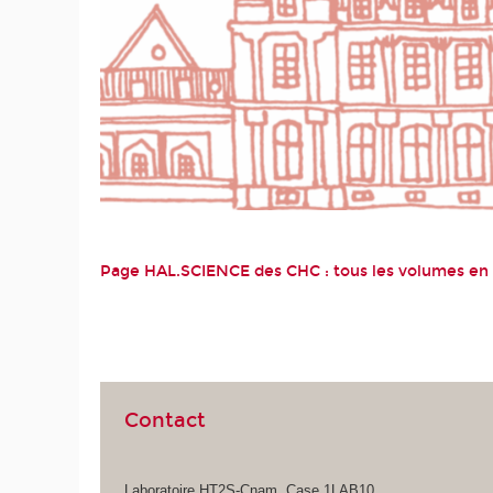
Page HAL.SCIENCE des CHC :
tous les volumes en 
Contact
Laboratoire HT2S-Cnam, Case 1LAB10,