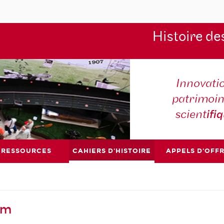
Histoire de
Innovati
patrimoin
scient
ifi
RESSOURCES
CAHIERS D'HISTOIRE
APPELS D'OFF
am