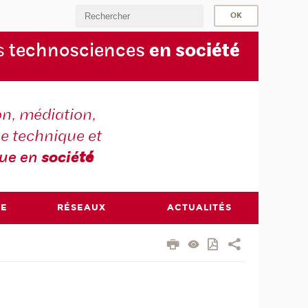
s
technosciences
en soc
iété
on, médiation,
e technique et
que en
socié
té
RE
RÉSEAUX
ACTUALITÉS