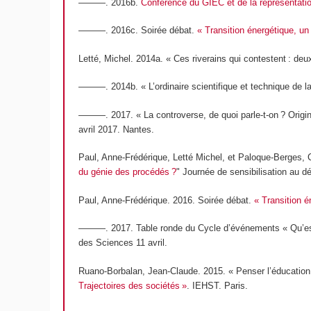
———. 2016b.
Conférence du GIEC et de la représentati
———. 2016c. Soirée débat.
« Transition énergétique, u
Letté, Michel. 2014a. « Ces riverains qui contestent : deu
———. 2014b. « L’ordinaire scientifique et technique de l
———. 2017. « La controverse, de quoi parle-t-on ? Origine
avril 2017. Nantes.
Paul, Anne-Frédérique, Letté Michel, et Paloque-Berges, C
du génie des procédés ?
" Journée de sensibilisation au 
Paul, Anne-Frédérique. 2016. Soirée débat.
« Transition 
———. 2017. Table ronde du Cycle d’événements « Qu’est ce 
des Sciences 11 avril.
Ruano-Borbalan, Jean-Claude. 2015. « Penser l’éducation
Trajectoires des sociétés »
. IEHST. Paris.