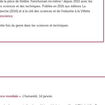
n de la pièce de théâtre
Transhumain toi-même !
depuis 2015 avec les
e des sciences et des techniques. Publiée en 2016 aux éditions La
anche (2016) et à la cité des sciences et de l’industrie à la Villette
erscience
.
ette fois du genre dans les sciences et techniques.
ence mondiale »
.
L’humanité
, 14 janvier.