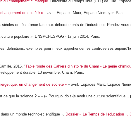
on du changement climatique
. Université du temps libre (UTL) de Lille. Espace
n changement de société »
– avril. Espaces Marx, Espace Niemeyer, Paris.
x siècles de résistance face aux débordements de l’industrie ». Rendez-vous de
a culture populaire ». ENSPCI-ESPGG - 17 juin 2014. Paris.
s, définitions, exemples pour mieux appréhender les controverses aujourd’hui 
amille. 2015. "
Table ronde des Cahiers d’histoire du Cnam - Le génie chimiqu
développement durable, 13 novembre, Cnam, Paris.
énergétique, un changement de société »
– avril. Espaces Marx, Espace Nieme
que la science ? » – (« Pourquoi dois-je avoir une culture scientifique... pou
 dans un monde techno-scientifique ».
Dossier « Le Temps de l’éducation ». 