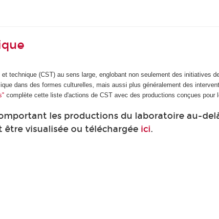
nique
ue et technique (CST) au sens large, englobant non seulement des initiatives d
mique dans des formes culturelles, mais aussi plus généralement des interven
s"
complète cette liste d'actions de CST avec des productions conçues pour le
 comportant les productions du laboratoire au-d
 être visualisée ou téléchargée
ici
.