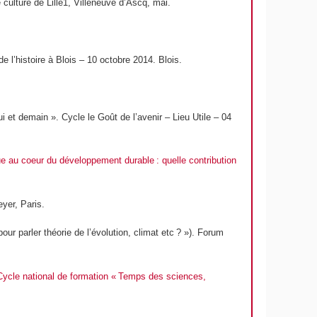
 culture de Lille1, Villeneuve d’Ascq, mai.
 l’histoire à Blois – 10 octobre 2014. Blois.
et demain ». Cycle le Goût de l’avenir – Lieu Utile – 04
e au coeur du développement durable : quelle contribution
yer, Paris.
r parler théorie de l’évolution, climat etc ? »). Forum
Cycle national de formation « Temps des sciences,