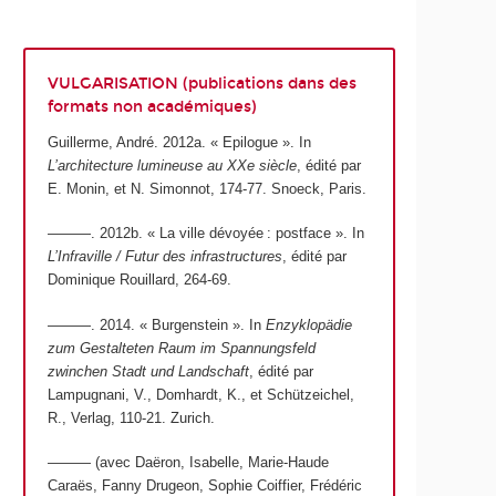
VULGARISATION
(publications dans des
formats non académiques)
Guillerme, André. 2012a. « Epilogue ». In
L’architecture lumineuse au XXe siècle
, édité par
E. Monin, et N. Simonnot, 174‑77. Snoeck, Paris.
———. 2012b. « La ville dévoyée : postface ». In
L’Infraville / Futur des infrastructures
, édité par
Dominique Rouillard, 264‑69.
———. 2014. « Burgenstein ». In
Enzyklopädie
zum Gestalteten Raum im Spannungsfeld
zwinchen Stadt und Landschaft
, édité par
Lampugnani, V., Domhardt, K., et Schützeichel,
R., Verlag, 110‑21. Zurich.
——— (avec Daëron, Isabelle, Marie-Haude
Caraës, Fanny Drugeon, Sophie Coiffier, Frédéric