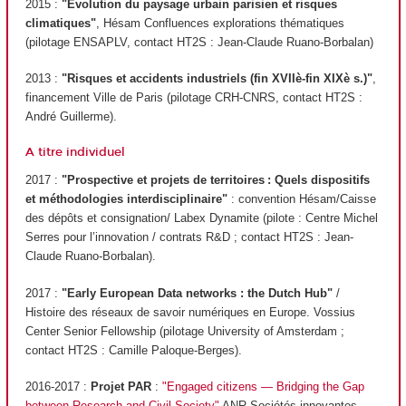
2015 :
"Evolution du paysage urbain parisien et risques
climatiques"
, Hésam Confluences explorations thématiques
(pilotage ENSAPLV, contact HT2S : Jean-Claude Ruano-Borbalan)
2013 :
"Risques et accidents industriels (fin XVIIè-fin XIXè s.)"
,
financement Ville de Paris (pilotage CRH-CNRS, contact HT2S :
André Guillerme).
A titre individuel
2017 :
"Prospective et projets de territoires : Quels dispositifs
et méthodologies interdisciplinaire"
: convention Hésam/Caisse
des dépôts et consignation/ Labex Dynamite (pilote : Centre Michel
Serres pour l’innovation / contrats R&D ; contact HT2S : Jean-
Claude Ruano-Borbalan).
2017 :
"Early European Data networks : the Dutch Hub"
/
Histoire des réseaux de savoir numériques en Europe. Vossius
Center Senior Fellowship (pilotage University of Amsterdam ;
contact HT2S : Camille Paloque-Berges).
2016-2017 :
Projet PAR
:
"Engaged citizens — Bridging the Gap
between Research and Civil Society"
ANR Sociétés innovantes,