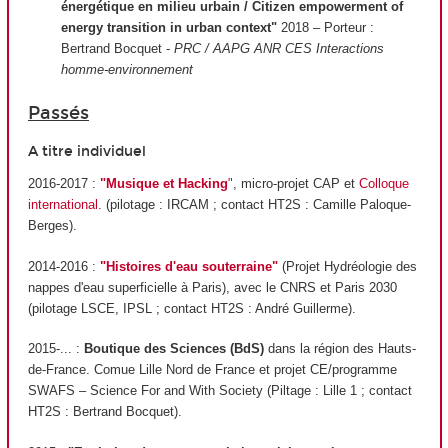
énergétique en milieu urbain / Citizen empowerment of
energy transition in urban context"
2018 – Porteur :
Bertrand Bocquet -
PRC / AAPG ANR CES Interactions
homme-environnement
Passés
A titre individuel
2016-2017 :
"Musique et Hacking
"
, micro-projet CAP et
Colloque
international
. (pilotage : IRCAM ; contact HT2S : Camille Paloque-
Berges).
2014-2016 :
"Histoires d'eau souterraine"
(Projet Hydréologie des
nappes d'eau superficielle à Paris), avec le CNRS et Paris 2030
(pilotage LSCE, IPSL ; contact HT2S : André Guillerme).
2015-... :
Boutique des Sciences (BdS)
dans la région des Hauts-
de-France. Comue Lille Nord de France et projet CE/programme
SWAFS – Science For and With Society (Piltage : Lille 1 ; contact
HT2S : Bertrand Bocquet).