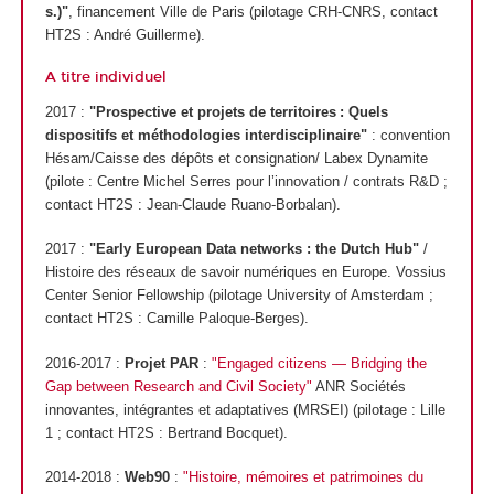
s.)"
, financement Ville de Paris (pilotage CRH-CNRS, contact
HT2S : André Guillerme).
A titre individuel
2017 :
"Prospective et projets de territoires : Quels
dispositifs et méthodologies interdisciplinaire"
: convention
Hésam/Caisse des dépôts et consignation/ Labex Dynamite
(pilote : Centre Michel Serres pour l’innovation / contrats R&D ;
contact HT2S : Jean-Claude Ruano-Borbalan).
2017 :
"Early European Data networks : the Dutch Hub"
/
Histoire des réseaux de savoir numériques en Europe. Vossius
Center Senior Fellowship (pilotage University of Amsterdam ;
contact HT2S : Camille Paloque-Berges).
2016-2017 :
Projet PAR
:
"Engaged citizens — Bridging the
Gap between Research and Civil Society"
ANR Sociétés
innovantes, intégrantes et adaptatives (MRSEI) (pilotage : Lille
1 ; contact HT2S : Bertrand Bocquet).
2014-2018 :
Web90
:
"Histoire, mémoires et patrimoines du