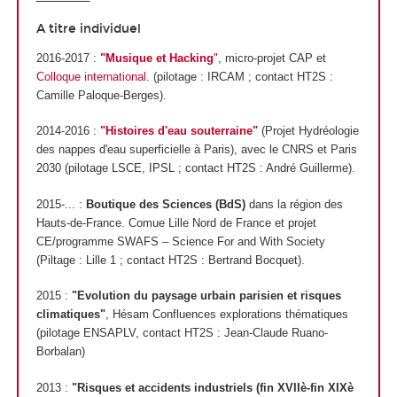
A titre individuel
2016-2017 :
"Musique et Hacking
"
, micro-projet CAP et
Colloque international
. (pilotage : IRCAM ; contact HT2S :
Camille Paloque-Berges).
2014-2016 :
"Histoires d'eau souterraine"
(Projet Hydréologie
des nappes d'eau superficielle à Paris), avec le CNRS et Paris
2030 (pilotage LSCE, IPSL ; contact HT2S : André Guillerme).
2015-... :
Boutique des Sciences (BdS)
dans la région des
Hauts-de-France. Comue Lille Nord de France et projet
CE/programme SWAFS – Science For and With Society
(Piltage : Lille 1 ; contact HT2S : Bertrand Bocquet).
2015 :
"Evolution du paysage urbain parisien et risques
climatiques"
, Hésam Confluences explorations thématiques
(pilotage ENSAPLV, contact HT2S : Jean-Claude Ruano-
Borbalan)
2013 :
"Risques et accidents industriels (fin XVIIè-fin XIXè