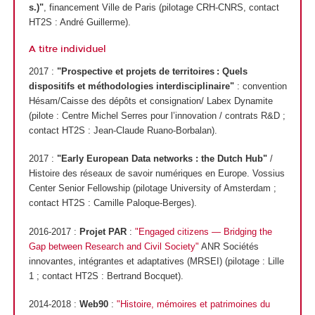
s.)"
, financement Ville de Paris (pilotage CRH-CNRS, contact
HT2S : André Guillerme).
A titre individuel
2017 :
"Prospective et projets de territoires : Quels
dispositifs et méthodologies interdisciplinaire"
: convention
Hésam/Caisse des dépôts et consignation/ Labex Dynamite
(pilote : Centre Michel Serres pour l’innovation / contrats R&D ;
contact HT2S : Jean-Claude Ruano-Borbalan).
2017 :
"Early European Data networks : the Dutch Hub"
/
Histoire des réseaux de savoir numériques en Europe. Vossius
Center Senior Fellowship (pilotage University of Amsterdam ;
contact HT2S : Camille Paloque-Berges).
2016-2017 :
Projet PAR
:
"Engaged citizens — Bridging the
Gap between Research and Civil Society"
ANR Sociétés
innovantes, intégrantes et adaptatives (MRSEI) (pilotage : Lille
1 ; contact HT2S : Bertrand Bocquet).
2014-2018 :
Web90
:
"Histoire, mémoires et patrimoines du