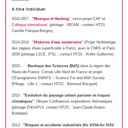
A titre individuel
2016-2017 :
"Musique et Hacking
"
, micro-projet CAP et
Colloque international
. (pilotage : IRCAM ; contact HT2S :
Camille Paloque-Berges).
2014-2016 :
"Histoires d'eau souterraine"
(Projet Hydréologie
des nappes d'eau superficielle à Paris), avec le CNRS et Paris
2030 (pilotage LSCE, IPSL ; contact HT2S : André Guillerme).
2015-... :
Boutique des Sciences (BdS)
dans la région des
Hauts-de-France. Comue Lille Nord de France et projet
CE/programme SWAFS – Science For and With Society
(Piltage : Lille 1 ; contact HT2S : Bertrand Bocquet).
2015 :
"Evolution du paysage urbain parisien et risques
climatiques"
, Hésam Confluences explorations thématiques
(pilotage ENSAPLV, contact HT2S : Jean-Claude Ruano-
Borbalan)
2013 :
"Risques et accidents industriels (fin XVIIè-fin XIXè