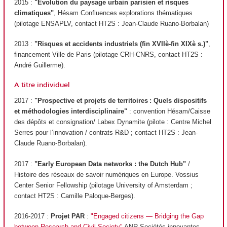
2015 :
"Evolution du paysage urbain parisien et risques
climatiques"
, Hésam Confluences explorations thématiques
(pilotage ENSAPLV, contact HT2S : Jean-Claude Ruano-Borbalan)
2013 :
"Risques et accidents industriels (fin XVIIè-fin XIXè s.)"
,
financement Ville de Paris (pilotage CRH-CNRS, contact HT2S :
André Guillerme).
A titre individuel
2017 :
"Prospective et projets de territoires : Quels dispositifs
et méthodologies interdisciplinaire"
: convention Hésam/Caisse
des dépôts et consignation/ Labex Dynamite (pilote : Centre Michel
Serres pour l’innovation / contrats R&D ; contact HT2S : Jean-
Claude Ruano-Borbalan).
2017 :
"Early European Data networks : the Dutch Hub"
/
Histoire des réseaux de savoir numériques en Europe. Vossius
Center Senior Fellowship (pilotage University of Amsterdam ;
contact HT2S : Camille Paloque-Berges).
2016-2017 :
Projet PAR
:
"Engaged citizens — Bridging the Gap
between Research and Civil Society"
ANR Sociétés innovantes,