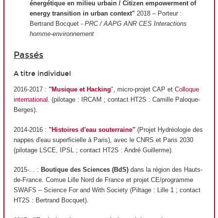
énergétique en milieu urbain / Citizen empowerment of
energy transition in urban context"
2018 – Porteur :
Bertrand Bocquet -
PRC / AAPG ANR CES Interactions
homme-environnement
Passés
A titre individuel
2016-2017 :
"Musique et Hacking
"
, micro-projet CAP et
Colloque
international
. (pilotage : IRCAM ; contact HT2S : Camille Paloque-
Berges).
2014-2016 :
"Histoires d'eau souterraine"
(Projet Hydréologie des
nappes d'eau superficielle à Paris), avec le CNRS et Paris 2030
(pilotage LSCE, IPSL ; contact HT2S : André Guillerme).
2015-... :
Boutique des Sciences (BdS)
dans la région des Hauts-
de-France. Comue Lille Nord de France et projet CE/programme
SWAFS – Science For and With Society (Piltage : Lille 1 ; contact
HT2S : Bertrand Bocquet).