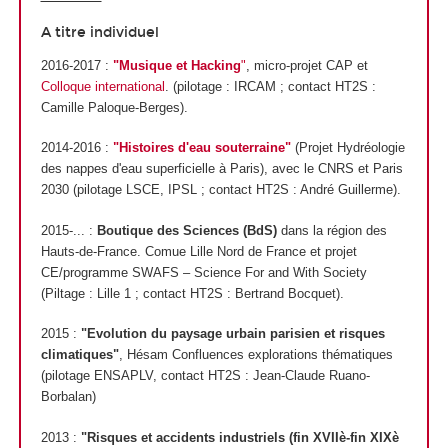
A titre individuel
2016-2017 :
"Musique et Hacking
"
, micro-projet CAP et
Colloque international
. (pilotage : IRCAM ; contact HT2S :
Camille Paloque-Berges).
2014-2016 :
"Histoires d'eau souterraine"
(Projet Hydréologie
des nappes d'eau superficielle à Paris), avec le CNRS et Paris
2030 (pilotage LSCE, IPSL ; contact HT2S : André Guillerme).
2015-... :
Boutique des Sciences (BdS)
dans la région des
Hauts-de-France. Comue Lille Nord de France et projet
CE/programme SWAFS – Science For and With Society
(Piltage : Lille 1 ; contact HT2S : Bertrand Bocquet).
2015 :
"Evolution du paysage urbain parisien et risques
climatiques"
, Hésam Confluences explorations thématiques
(pilotage ENSAPLV, contact HT2S : Jean-Claude Ruano-
Borbalan)
2013 :
"Risques et accidents industriels (fin XVIIè-fin XIXè