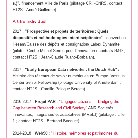
s.)"
, financement Ville de Paris (pilotage CRH-CNRS, contact
HT2S : André Guillerme).
A titre individuel
2017 :
"Prospective et projets de territoires : Quels
dispositifs et méthodologies interdisciplinaire"
: convention
Hésam/Caisse des dépôts et consignation/ Labex Dynamite
(pilote : Centre Michel Serres pour l’innovation / contrats R&D ;
contact HT2S : Jean-Claude Ruano-Borbalan).
2017 :
"Early European Data networks : the Dutch Hub"
/
Histoire des réseaux de savoir numériques en Europe. Vossius
Center Senior Fellowship (pilotage University of Amsterdam ;
contact HT2S : Camille Paloque-Berges).
2016-2017 :
Projet PAR
:
"Engaged citizens — Bridging the
Gap between Research and Civil Society"
ANR Sociétés
innovantes, intégrantes et adaptatives (MRSEI) (pilotage : Lille
1 ; contact HT2S : Bertrand Bocquet).
2014-2018 :
Web90
:
"Histoire, mémoires et patrimoines du