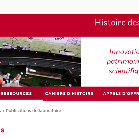
Histoire de
Innovati
patrimoin
scient
ifi
RESSOURCES
CAHIERS D'HISTOIRE
APPELS D'OFF
s
Publications du laboratoire
ns