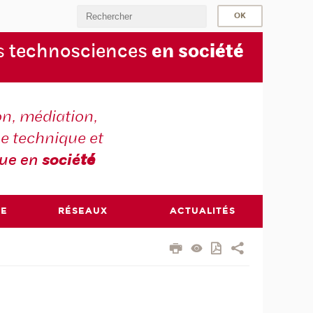
s
technosciences
en soc
iété
on, médiation,
e technique et
que en
socié
té
RE
RÉSEAUX
ACTUALITÉS