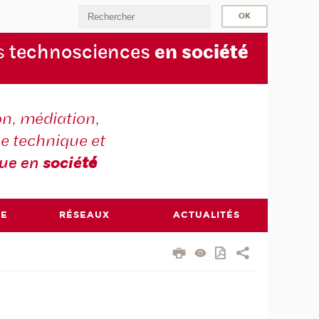
s
technosciences
en soc
iété
on, médiation,
e technique et
que en
socié
té
RE
RÉSEAUX
ACTUALITÉS