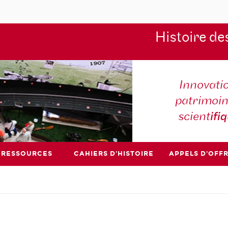
Histoire de
Innovati
patrimoin
scient
ifi
RESSOURCES
CAHIERS D'HISTOIRE
APPELS D'OFF