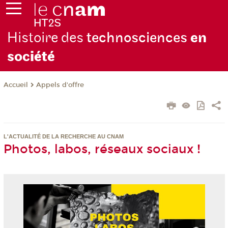
Histoire des
technosciences
en
soc
iété
Appels d'offre
Accueil
L'ACTUALITÉ DE LA RECHERCHE AU CNAM
Photos, labos, réseaux sociaux !