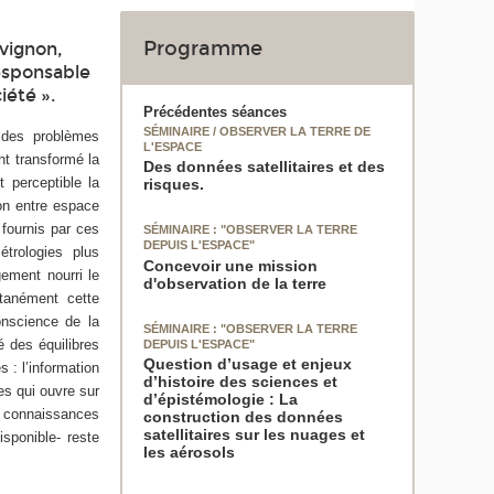
Programme
vignon,
responsable
iété ».
Précédentes séances
SÉMINAIRE / OBSERVER LA TERRE DE
t des problèmes
L'ESPACE
nt transformé la
Des données satellitaires et des
 perceptible la
risques.
ion entre espace
 fournis par ces
SÉMINAIRE : "OBSERVER LA TERRE
DEPUIS L'ESPACE"
trologies plus
Concevoir une mission
ement nourri le
d'observation de la terre
ltanément cette
onscience de la
SÉMINAIRE : "OBSERVER LA TERRE
é des équilibres
DEPUIS L'ESPACE"
Question d’usage et enjeux
 : l’information
d’histoire des sciences et
es qui ouvre sur
d’épistémologie : La
s connaissances
construction des données
satellitaires sur les nuages et
isponible- reste
les aérosols