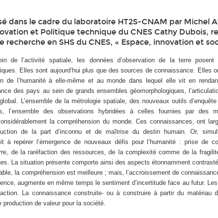
é dans le cadre du laboratoire HT2S-CNAM par Michel A
novation et Politique technique du CNES Cathy Dubois, 
recherche en SHS du CNES, « Espace, innovation et soc
in de l’activité spatiale, les données d’observation de la terre posen
fiques. Elles sont aujourd’hui plus que des sources de connaissance. Elles o
ion de l’humanité à elle-même et au monde dans lequel elle vit en rendant
ndance des pays au sein de grands ensembles géomorphologiques, l’articulat
 global. L’ensemble de la métrologie spatiale, des nouveaux outils d’enquête
és, l’ensemble des observations hybridées à celles fournies par des mé
considérablement la compréhension du monde. Ces connaissances, ont larg
duction de la part d’inconnu et de maîtrise du destin humain. Or, simu
t à repérer l’émergence de nouveaux défis pour l’humanité : prise de c
rre, de la raréfaction des ressources, de la complexité comme de la fragilit
ues. La situation présente comporte ainsi des aspects étonnamment contrastés
rable, la compréhension est meilleure ; mais, l’accroissement de connaissanc
ence, augmente en même temps le sentiment d’incertitude face au futur. Le
action. La connaissance construite- ou à construire à partir du matériau d
une production de valeur pour la société.