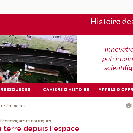
Histoire de
Innovati
patrimoin
scient
ifi
RESSOURCES
CAHIERS D'HISTOIRE
APPELS D'OFF
Séminaires
, ÉCONOMIQUES ET POLITIQUES
 terre depuis l'espace