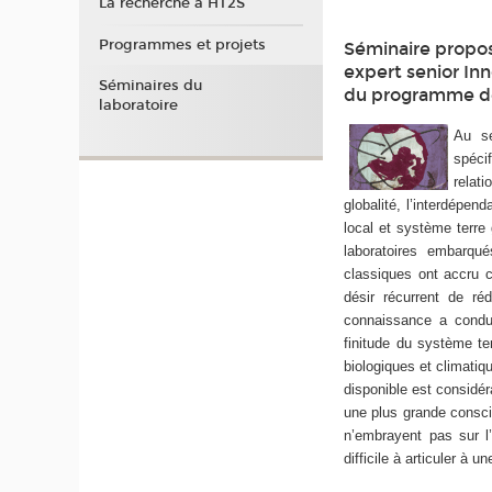
La recherche à HT2S
Programmes et projets
Séminaire propos
expert senior In
Séminaires du
du programme de 
laboratoire
Au se
spéci
relat
globalité, l’interdépe
local et système terre
laboratoires embarqu
classiques ont accru 
désir récurrent de ré
connaissance a condui
finitude du système te
biologiques et climatiq
disponible est considé
une plus grande consci
n’embrayent pas sur l’
difficile à articuler à 