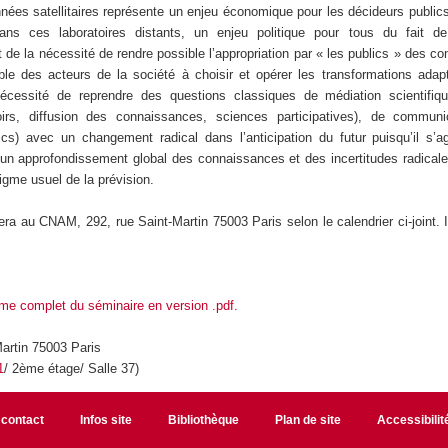
nées satellitaires représente un enjeu économique pour les décideurs publics
ans ces laboratoires distants, un enjeu politique pour tous du fait d
de la nécessité de rendre possible l’appropriation par « les publics » des c
ble des acteurs de la société à choisir et opérer les transformations adap
 nécessité de reprendre des questions classiques de médiation scientifiq
oirs, diffusion des connaissances, sciences participatives), de communic
lics) avec un changement radical dans l’anticipation du futur puisqu’il s’
r un approfondissement global des connaissances et des incertitudes radicale
digme usuel de la prévision.
ra au CNAM, 292, rue Saint-Martin 75003 Paris selon le calendrier ci-joint. I
me complet du séminaire en version .pdf.
artin 75003 Paris
1
/ 2ème étage/ Salle 37)
 contact
Infos site
Bibliothèque
Plan de site
Accessibili