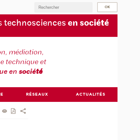
s
technosciences
en soc
iété
on, médiation,
e technique et
que en
socié
té
RE
RÉSEAUX
ACTUALITÉS