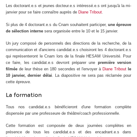
Les doctorant.e.s et jeunes docteur.e.s intéressé.e.s ont jusqu'à la mi-
janvier pour se faire connaître auprès de
Diane Tribout
.
Si plus de 4 doctorant.e.s du Cnam souhaitent participer,
une épreuve
de sélection interne
sera organisée entre le 10 et le 15 janvier.
Un jury composé de personnels des directions de la recherche, de la
communication et d'anciens candidat.e.s choisiront les 4 doctorant.e.s
qui représenteront le Cnam lors de la finale HESAM Université. Pour
ce faire, les candidat.e.s devront préparer une
première version
filmée
de leur thèse en 180 secondes et l'envoyer à
Diane Tribout
le
10 janvier, dernier délai
. La diapositive ne sera pas réclamée pour
cette épreuve.
La formation
Tous nos candidat.e.s bénéficieront d'une formation complète
dispensée par une professeure de théâtre/coach professionnelle.
Cette formation est composée de deux journées complètes en
présence de tous les candidat.e.s et des encadrant.e.s dans