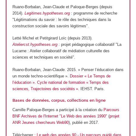
Ruano-Borbalan, Jean-Claude et Paloque-Berges (depuis
2014).
Legitimes.hypotheses.org
: programme de recherche
"Légitimations du savoir : le rôle des techniques dans la
construction sociale des savoirs légitimes".
Letté Michel et Petitgirard Loïc (depuis 2013).
Ateliercst.hypotheses.org
: projet pédagogique collaboratif "La
Lucarne : Atelier collaboratif de médiation culturelle des
sciences et techniques en société".
Ruano-Borbalan, Jean-Claude. 2015. « Penser l’éducation dans
un monde techno-scientifique ».
Dossier « Le Temps de
l’éducation ». Cycle national de formation « Temps des
sciences, Trajectoires des sociétés »
. IEHST. Paris.
Bases de données, corpus, collections en ligne
Camille Paloque-Berges a participé à la création du
Parcours
BNF Archives de l'Internet "Le Web des années 1990"
(
projet
ANR Jeunes chercheurs Web90
), publié en 2017.
Télécharger
: Le web des années 90 - Un parcours guidé dans