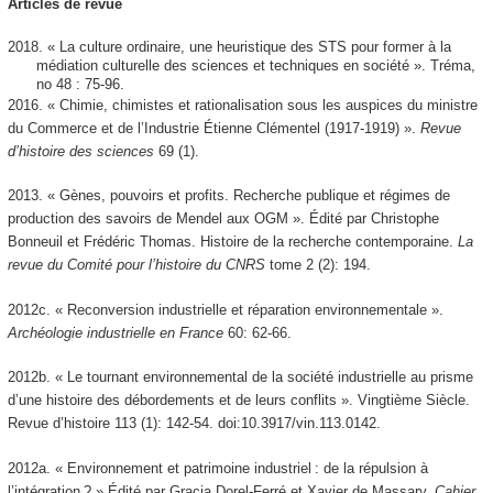
Articles de revue
2018. « La culture ordinaire, une heuristique des STS pour former à la
médiation culturelle des sciences et techniques en société ».
Tréma
,
n
o
48 : 75‑96.
2016. « Chimie, chimistes et rationalisation sous les auspices du ministre
du Commerce et de l’Industrie Étienne Clémentel (1917-1919) ».
Revue
d’histoire des sciences
69 (1).
2013. « Gènes, pouvoirs et profits. Recherche publique et régimes de
production des savoirs de Mendel aux OGM ». Édité par Christophe
Bonneuil et Frédéric Thomas. Histoire de la recherche contemporaine.
La
revue du Comité pour l’histoire du CNRS
tome 2 (2): 194.
2012c. « Reconversion industrielle et réparation environnementale ».
Archéologie industrielle en France
60: 62‑66.
2012b. « Le tournant environnemental de la société industrielle au prisme
d’une histoire des débordements et de leurs conflits ».
Vingtième Siècle.
Revue d’histoire
113 (1): 142‑54. doi:10.3917/vin.113.0142.
2012a. « Environnement et patrimoine industriel : de la répulsion à
l’intégration ? » Édité par Gracia Dorel-Ferré et Xavier de Massary.
Cahier