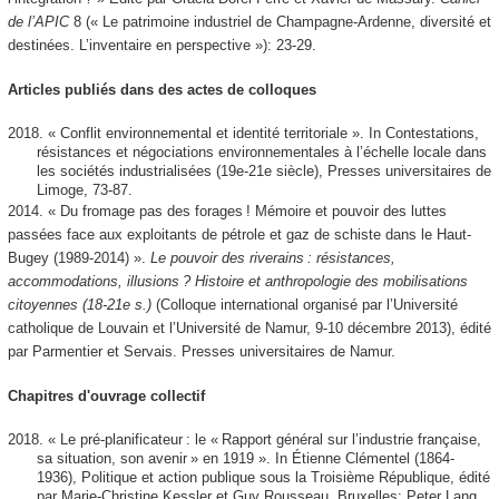
de l’APIC
8 (« Le patrimoine industriel de Champagne-Ardenne, diversité et
destinées. L’inventaire en perspective »): 23‑29.
Articles publiés dans des actes de colloques
2018. « Conflit environnemental et identité territoriale ». In
Contestations,
résistances et négociations environnementales à l’échelle locale dans
les sociétés industrialisées (19e-21e siècle)
, Presses universitaires de
Limoge, 73‑87.
2014. « Du fromage pas des forages ! Mémoire et pouvoir des luttes
passées face aux exploitants de pétrole et gaz de schiste dans le Haut-
Bugey (1989-2014) ».
Le pouvoir des riverains : résistances,
accommodations, illusions ? Histoire et anthropologie des mobilisations
citoyennes (18-21e s.)
(Colloque international organisé par l’Université
catholique de Louvain et l’Université de Namur, 9-10 décembre 2013), édité
par Parmentier et Servais. Presses universitaires de Namur.
Chapitres d'ouvrage collectif
2018. « Le pré-planificateur : le « Rapport général sur l’industrie française,
sa situation, son avenir » en 1919 ». In
Étienne Clémentel (1864-
1936), Politique et action publique sous la Troisième République
, édité
par Marie-Christine Kessler et Guy Rousseau, Bruxelles: Peter Lang,