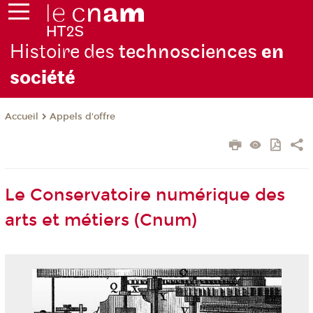
Histoire des
technosciences
en
soc
iété
Appels d'offre
Accueil
Le Conservatoire numérique des
arts et métiers (Cnum)