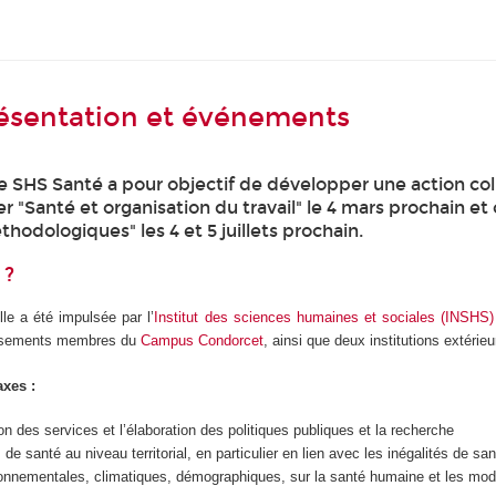
résentation et événements
e SHS Santé a pour objectif de développer une action col
r "Santé et organisation du travail" le 4 mars prochain et 
hodologiques" les 4 et 5 juillets prochain.
 ?
elle a été impulsée par l’
Institut des sciences humaines et sociales (INSHS)
issements membres du
Campus Condorcet
, ainsi que deux institutions extérieur
axes :
n des services et l’élaboration des politiques publiques et la recherche
e santé au niveau territorial, en particulier en lien avec les inégalités de sa
ronnementales, climatiques, démographiques, sur la santé humaine et les mod