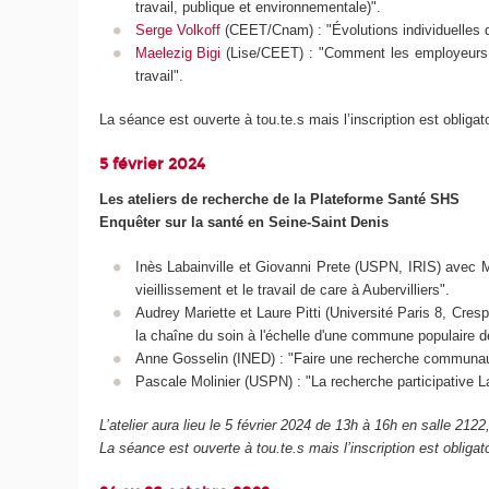
travail, publique et environnementale)".
Serge Volkoff
(CEET/Cnam) : "Évolutions individuelles des
Maelezig Bigi
(Lise/CEET) : "Comment les employeurs se
travail".
La séance est ouverte à tou.te.s mais l’inscription est obliga
5 février 2024
Les ateliers de recherche de la Plateforme Santé SHS
Enquêter sur la santé en Seine-Saint Denis
Inès Labainville et Giovanni Prete (USPN, IRIS) avec Ma
vieillissement et le travail de care à Aubervilliers".
Audrey Mariette et Laure Pitti (Université Paris 8, Cres
la chaîne du soin à l'échelle d'une commune populaire d
Anne Gosselin (INED) : "Faire une recherche communauta
Pascale Molinier (USPN) : "La recherche participative La
L’atelier aura lieu le 5 février 2024 de 13h à 16h en salle 
La séance est ouverte à tou.te.s mais l’inscription est obliga