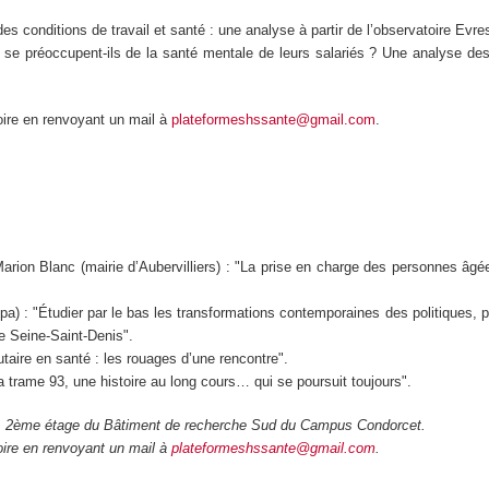
 conditions de travail et santé : une analyse à partir de l’observatoire Evres
 préoccupent-ils de la santé mentale de leurs salariés ? Une analyse des 
toire en renvoyant un mail à
plateformeshssante@gmail.com
.
rion Blanc (mairie d’Aubervilliers) : "La prise en charge des personnes âgée
ppa) : "Étudier par le bas les transformations contemporaines des politiques,
e Seine-Saint-Denis".
ire en santé : les rouages d’une rencontre".
 trame 93, une histoire au long cours… qui se poursuit toujours".
2122, 2ème étage du Bâtiment de recherche Sud du Campus Condorcet.
toire en renvoyant un mail à
plateformeshssante@gmail.com
.