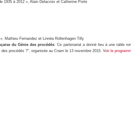
 de 1935 à 2012 », Alain Delacroix et Catherine Porte
 », Mathieu Fernandez et Linnéa Rollenhagen Tilly
ançaise du Génie des procédés
. Ce partenariat a donné lieu à une table r
ie des procédés ?", organisée au Cnam le 13 novembre 2015. V
oir le program