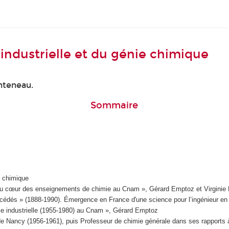
industrielle et du génie chimique
nteneau.
Sommaire
e chimique
rie au cœur des enseignements de chimie au Cnam », Gérard Emptoz et Virginie
océdés » (1888-1990). Émergence en France d'une science pour l’ingénieur e
mie industrielle (1955-1980) au Cnam », Gérard Emptoz
de Nancy (1956-1961), puis Professeur de chimie générale dans ses rapports à