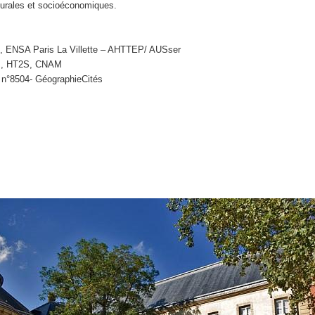
turales et socioéconomiques.
les, ENSA Paris La Villette – AHTTEP/ AUSser
ues, HT2S, CNAM
 n°8504- GéographieCités