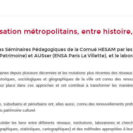
isation métropolitains, entre histoir
 des Séminaires Pédagogiques de la Comué HESAM par les
 Patrimoine) et AUSser (ENSA Paris La Villette), et le lab
aines depuis plusieurs décennies et les mutations plus récentes des réseaux d
oriques, sociologiques et géographiques de la ville ont connu des renouve
leur place dans ces approches et ont contribué à transformer les manière
, suburbains et périurbains ont, elles aussi, connu des renouvellements pro
u patrimoine culturel.
olider les liens entre différents réseaux, institutions, laboratoires et cher
graphiques, statistiques, cartographiques) et des méthodes appropriées à leur