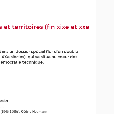
t territoires (fin xixe et xxe
ans un dossier spécial (1er d'un double
t XXe siècles), qui se situe au coeur des
a démocratie technique.
oulet
uju
e (1945-1965)",
Cédric Neumann