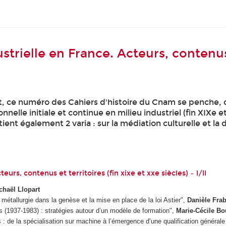
trielle en France. Acteurs, contenus e
rt, ce numéro des Cahiers d'histoire du Cnam se penche, d
onnelle initiale et continue en milieu industriel (fin XIXe e
tient également 2 varia : sur la médiation culturelle et l
urs, contenus et territoires (fin xixe et xxe siècles) – I/II
ichaël Llopart
 métallurgie dans la genèse et la mise en place de la loi Astier",
Danièle Frab
ues (1937-1983) : stratégies autour d’un modèle de formation",
Marie-Cécile Bo
: de la spécialisation sur machine à l’émergence d’une qualification général