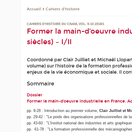
Cahiers d'histoire
Accueil
CAHIERS D'HISTOIRE DU CNAM, VOL. 9-10 2018/1
Former la main-d’oeuvre indus
siècles) – I/II
Coordonné par Clair Juilliet et Michaël Llopa
volume) sur l’histoire de la formation professi
enjeux de la vie économique et sociale. Il con
Sommaire
Dossier
Former la main-d’oeuvre industrielle en France. Acte
pp. 9-28 : Introduction au premier volume,
Clair Juilliet et M
pp. 29-42 : "Le poids des organisations professionnelles de la
pp. 43-60 : "L’Institut national des industries et arts graphiq
pp. 61-78 : "La formation professionnelle des mécanographes 