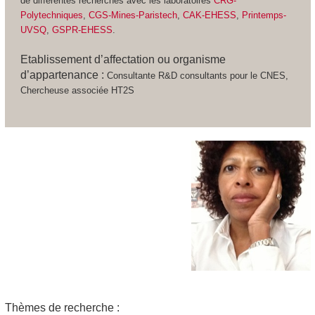
de différentes recherches avec les laboratoires
CRG-
Polytechniques
,
CGS-Mines-Paristech
,
CAK-EHESS
,
Printemps-
UVSQ
,
GSPR-EHESS
.
Etablissement d’affectation ou organisme
d’appartenance :
Consultante R&D consultants pour le CNES,
Chercheuse associée HT2S
Thèmes de recherche :