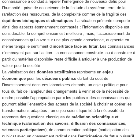
connaissance a conduit à repérer l’émergence de nouveaux défis pour
l’humanité : prise de conscience de la finitude du système terre, de la
raréfaction des ressources, de la complexité comme de la fragilité des
équilibres biologiques et climatiques
. La situation présente comporte
ainsi des aspects étonnamment contrastés : l’information disponible est
considérable, la compréhension est meilleure ; mais, l’accroissement de
connaissances qui ouvre sur une plus grande conscience, augmente en
même temps le sentiment d’
incertitude face au futur
. Les connaissances
n’embrayent pas sur l’action. La connaissance construite- ou à construire à
partir du matériau disponible- reste difficile à articuler à une production de
valeur pour la société.
La valorisation des
données satellitaires
représente un
enjeu
économique
pour les
décideurs publics
du fait du coût de
l’investissement dans ces laboratoires distants, un enjeu politique pour
tous du fait de l’ampleur des changements à venir et de la nécessité de
rendre possible l’appropriation par « les publics » des connaissances qui
pourront aider l’ensemble des acteurs de la société à choisir et opérer les
transformations adaptées ; un enjeu scientifique lié à la nécessité de
reprendre des questions classiques de
médiation scientifique et
technique
(
valorisation des savoirs
,
diffusion des connaissances
,
sciences participatives
), de communication politique (participation des
publics) avec un changement radical dans l’
anticipation du futur
puisqu’il