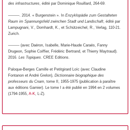
des infrastructures
, édité par Dominique Rouillard, 264‑69.
———. 2014. « Burgenstein ». In
Enzyklopädie zum Gestalteten
Raum im Spannungsfeld zwinchen Stadt und Landschaft
, édité par
Lampugnani, V., Domhardt, K., et Schützeichel, R., Verlag, 110‑21.
Zurich.
——— (avec Daëron, Isabelle, Marie-Haude Caraës, Fanny
Drugeon, Sophie Coiffier, Frédéric Bertrand, et Thierry Maytraud).
2016.
Les Topiques
. CREE Editions.
Paloque-Berges Camille et Petitgirard Loïc (avec Claudine
Fontanon et André Grelon),
Dictionnaire biographique des
professeurs du Cnam
, tome II, 1955-1975 (publication à paraître
aux éditions Garnier). Le tome I a été publié en 1994 en 2 volumes
(1794-1955,
A-K
, L-Z).