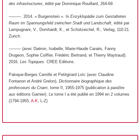
des infrastructures
, édité par Dominique Rouillard, 264‑69.
———. 2014. « Burgenstein ». In
Enzyklopädie zum Gestalteten
Raum im Spannungsfeld zwinchen Stadt und Landschaft
, édité par
Lampugnani, V., Domhardt, K., et Schützeichel, R., Verlag, 110‑21.
Zurich.
——— (avec Daëron, Isabelle, Marie-Haude Caraës, Fanny
Drugeon, Sophie Coiffier, Frédéric Bertrand, et Thierry Maytraud).
2016.
Les Topiques
. CREE Editions.
Paloque-Berges Camille et Petitgirard Loïc (avec Claudine
Fontanon et André Grelon),
Dictionnaire biographique des
professeurs du Cnam
, tome II, 1955-1975 (publication à paraître
aux éditions Garnier). Le tome I a été publié en 1994 en 2 volumes
(1794-1955,
A-K
, L-Z).