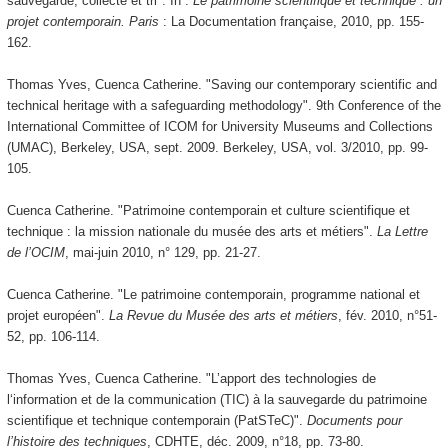
sauvegarde, collecte et tri". In :
Le patrimoine scientifique et technique : un
projet contemporain. Paris
: La Documentation française, 2010, pp. 155-
162.
Thomas Yves, Cuenca Catherine. "Saving our contemporary scientific and
technical heritage with a safeguarding methodology". 9th Conference of the
International Committee of ICOM for University Museums and Collections
(UMAC), Berkeley, USA, sept. 2009. Berkeley, USA, vol. 3/2010, pp. 99-
105.
Cuenca Catherine. "Patrimoine contemporain et culture scientifique et
technique : la mission nationale du musée des arts et métiers".
La Lettre
de l’OCIM
, mai-juin 2010, n° 129, pp. 21-27.
Cuenca Catherine. "Le patrimoine contemporain, programme national et
projet européen".
La Revue du Musée des arts et métiers
, fév. 2010, n°51-
52, pp. 106-114.
Thomas Yves, Cuenca Catherine. "L’apport des technologies de
l‘information et de la communication (TIC) à la sauvegarde du patrimoine
scientifique et technique contemporain (PatSTeC)".
Documents pour
l’histoire des techniques
, CDHTE, déc. 2009, n°18, pp. 73-80.