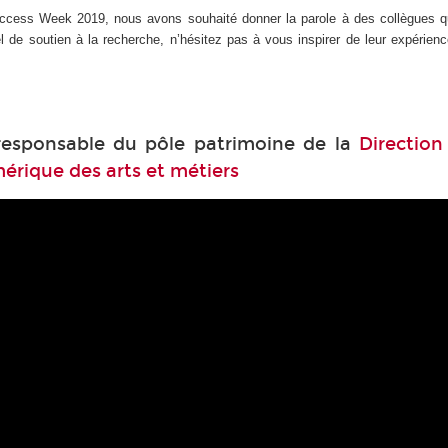
cess Week 2019, nous avons souhaité donner la parole à des collègues qui
de soutien à la recherche, n’hésitez pas à vous inspirer de leur expérience 
responsable du pôle patrimoine de la
Direction
érique des arts et métiers