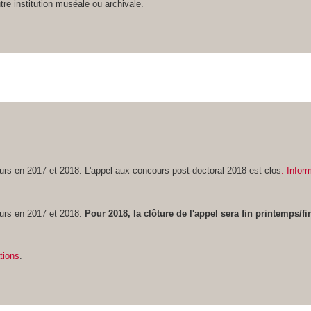
tre institution muséale ou archivale.
urs en 2017 et 2018. L'appel aux concours post-doctoral 2018 est clos
. Infor
ours en 2017 et 2018.
Pour 2018, la clôture de l'appel sera fin printemps/fin
tions
.