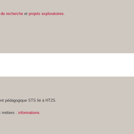
 de recherche
et
projets exploratoires
.
nt pédagogique STS lié à HT2S.
t métiers :
informations
.