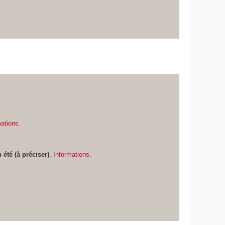
mations.
 été (à préciser)
.
Informations.