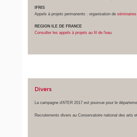
IFRIS
Appels à projets permanents : organisation de
séminaires
REGION ILE DE FRANCE
Consulter les appels à projets au fil de l'eau
.
Divers
La campagne d'ATER 2017 est pourvue pour le départeme
Recrutements divers au Conservatoire national des arts e