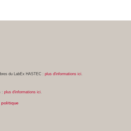
embres du LabEx HASTEC :
plus d'informations ici
.
s :
plus d'informations ici
.
e et politique