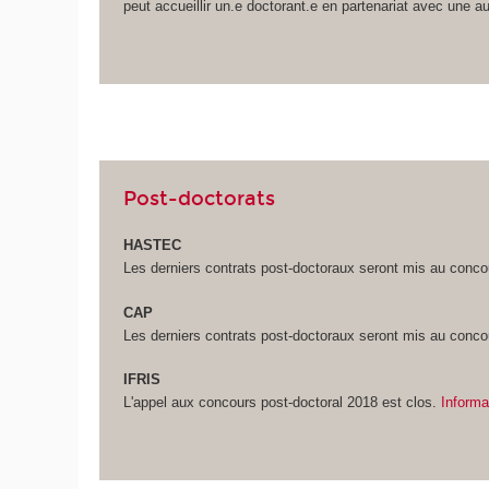
peut accueillir un.e doctorant.e en partenariat avec une au
Post-doctorats
HASTEC
Les derniers contrats post-doctoraux seront mis au conco
CAP
Les derniers contrats post-doctoraux seront mis au conc
IFRIS
L'appel aux concours post-doctoral 2018 est clos.
Informa