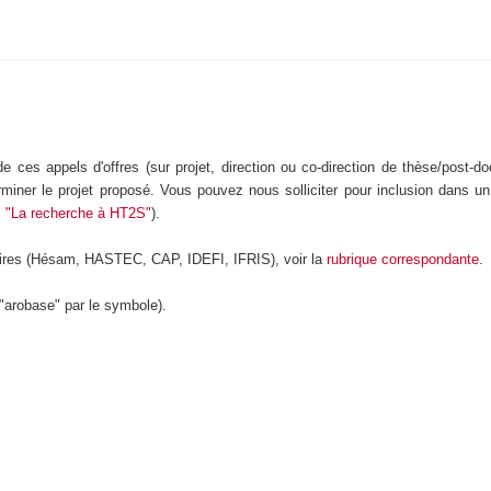
e ces appels d'offres (sur projet, direction ou co-direction de thèse/post-d
miner le projet proposé. Vous pouvez nous solliciter pour inclusion dans un 
.
"La recherche à HT2S"
).
enaires (Hésam, HASTEC, CAP, IDEFI, IFRIS), voir la
rubrique correspondante
.
"arobase" par le symbole).