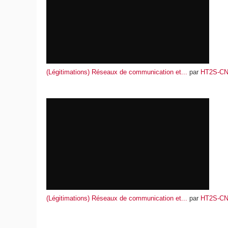
(Légitimations) Réseaux de communication et...
par
HT2S-C
(Légitimations) Réseaux de communication et...
par
HT2S-C