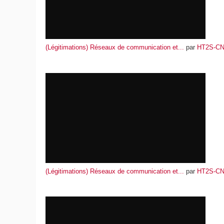
(Légitimations) Réseaux de communication et...
par
HT2S-C
(Légitimations) Réseaux de communication et...
par
HT2S-C