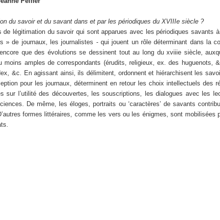
eanne Peiffer
ion du savoir et du savant dans et par les périodiques du XVIIIe siècle ?
de légitimation du savoir qui sont apparues avec les périodiques savants à l
 » de journaux, les journalistes - qui jouent un rôle déterminant dans la c
core que des évolutions se dessinent tout au long du xviiie siècle, auxquell
 moins amples de correspondants (érudits, religieux, ex. des huguenots, &c.)
x, &c. En agissant ainsi, ils délimitent, ordonnent et hiérarchisent les savoir
ception pour les journaux, déterminent en retour les choix intellectuels des r
s sur l’utilité des découvertes, les souscriptions, les dialogues avec le
sciences. De même, les éloges, portraits ou ‘caractères’ de savants contribu
D’autres formes littéraires, comme les vers ou les énigmes, sont mobilisées
ats.