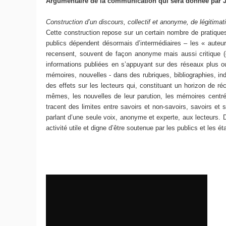
Argumentaire de la communication qui sera donnée par J
Construction d’un discours, collectif et anonyme, de légitimat
Cette construction repose sur un certain nombre de pratiques 
publics dépendent désormais d’intermédiaires – les « auteurs
recensent, souvent de façon anonyme mais aussi critique (en
informations publiées en s’appuyant sur des réseaux plus ou
mémoires, nouvelles - dans des rubriques, bibliographies, inde
des effets sur les lecteurs qui, constituant un horizon de ré
mêmes, les nouvelles de leur parution, les mémoires centré
tracent des limites entre savoirs et non-savoirs, savoirs et 
parlant d’une seule voix, anonyme et experte, aux lecteurs. 
activité utile et digne d’être soutenue par les publics et les ét