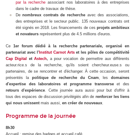
par la recherche
associant nos laboratoires à des entreprises
dans le cadre de travaux de thèse.
De
nombreux contrats de recherche
avec des associations,
des entreprises et le secteur public. 135 nouveaux contrats ont
été signés en 2018. Les financements de ces
projets ambitieux
et novateurs
représentent plus de 4.5 millions d'euros.
Ce
1er forum dédié à la recherche partenariale, organisé en
partenariat avec l'
Institut Carnot Arts
et les pôles de compétitivité
Cap Digital
et
Astech
,
a pour vocation de permettre aux différents
acteur.rice.s de la recherche, qu'ils soient chercheur.euse.s ou
partenaires, de se rencontrer et d'échanger. À cette occasion, seront
présentés la
politique de recherche du Cnam
, les
domaines
d'expertise des laboratoires et programme transverse
et des
retours d'expérience
. Cette journée aura aussi pour but d'offrir à
tous des espaces de discussion privilégiés afin de
renforcer les liens
qui nous unissent
mais aussi,
en créer de nouveaux
.
Programme de la journée
8h30
Accueil : remise des badges et accueil café