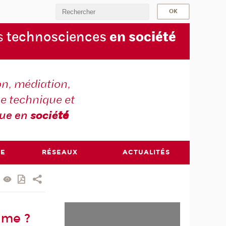
s
technosciences
en soc
iété
on, médiation,
e technique et
que en
socié
té
RE
RÉSEAUX
ACTUALITÉS
time ?