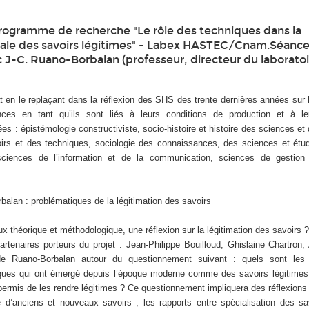
rogramme de recherche "Le rôle des techniques dans la
iale des savoirs légitimes" - Labex HASTEC/Cnam.Séanc
c J-C. Ruano-Borbalan (professeur, directeur du laborato
 en le replaçant dans la réflexion des SHS des trente dernières années sur l
nces en tant qu’ils sont liés à leurs conditions de production et à le
s : épistémologie constructiviste, socio-histoire et histoire des sciences et
oirs et des techniques, sociologie des connaissances, des sciences et étu
sciences de l’information et de la communication, sciences de gestion
alan : problématiques de la légitimation des savoirs
x théorique et méthodologique, une réflexion sur la légitimation des savoirs 
artenaires porteurs du projet : Jean-Philippe Bouilloud, Ghislaine Chartron
e Ruano-Borbalan autour du questionnement suivant : quels sont les
niques qui ont émergé depuis l’époque moderne comme des savoirs légitimes
permis de les rendre légitimes ? Ce questionnement impliquera des réflexions 
e d’anciens et nouveaux savoirs ; les rapports entre spécialisation des sa