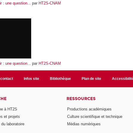
r : une question...
par
HT2S-CNAM
r : une question...
par
HT2S-CNAM
 contact
Infos site
Bibliothèque
Plan de site
Accessibili
CHE
RESSOURCES
he à HT2S
Productions académiques
 et projets
Culture scientifique et technique
du laboratoire
Médias numériques