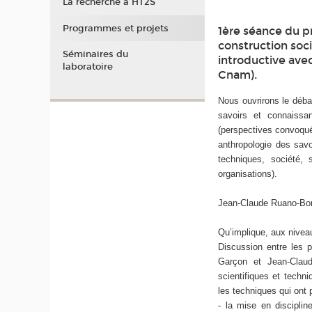
La recherche à HT2S
Programmes et projets
1ère séance du p
construction soc
Séminaires du
introductive ave
laboratoire
Cnam).
Nous ouvrirons le débat
savoirs et connaissa
(perspectives convoquée
anthropologie des sav
techniques, société, 
organisations).
Jean-Claude Ruano-Borb
Qu’implique, aux niveau
Discussion entre les p
Garçon et Jean-Claud
scientifiques et tech
les techniques qui ont 
- la mise en disciplin