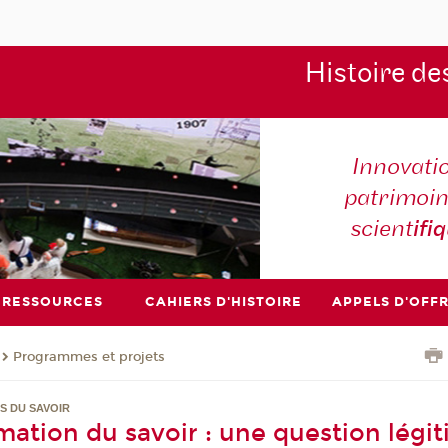
Histoire de
Innovati
patrimoin
scient
ifi
RESSOURCES
CAHIERS D'HISTOIRE
APPELS D'OFF
Programmes et projets
S DU SAVOIR
timation du savoir : une question légi