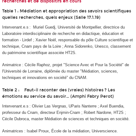
recherches et de dispositifs en cours
Table 1 : Médiation et appropriation des savoirs scientifiques
quelles recherches, quels enjeux (Salle 17.1.19)
Intervenant.e.s : Muriel Guedj, Université de Montpellier, directrice du
Laboratoire interdisciplinaire de recherche en didactique, éducation et
formation - Lirdef ; Xavier Noël, responsable du pôle Culture scientifique et
technique, Cnam pays de la Loire ; Anna Sidorenko, Unesco, classement
du patrimoine scientifique associée HT2S.
Animatrice : Cécile Raphoz, projet "Science Avec et Pour la Société" de
l'Université de Lorraine, diplômée du master "Médiation, sciences,
techniques et innovations en société" du CNAM.
Table 2 : Faut-il raconter des (vraies) histoires ? Les
émotions au service du savoir… (Amphi Fabry Perot)
Intervenant.e.s : Olivier Las Vergnas, UParis Nanterre ; Axel Buendia,
professeur du Cnam, directeur Enjmin-Cnam ; Robert Nardone, HT2S ;
Cécile Dubroca, master Médiation de sciences et techniques en société.
Animatrices : Isabel Proux,
École de la médiation, Universcience.