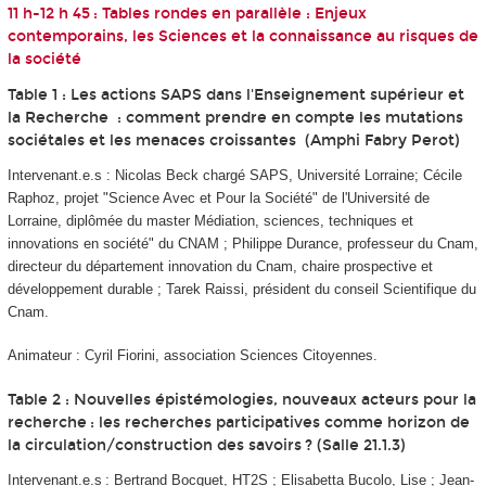
11 h-12 h 45 : Tables rondes en parallèle : Enjeux
contemporains, les Sciences et la connaissance au risques de
la société
Table 1 : Les actions SAPS dans l'
Enseignement supérieur et
la Recherche
:
comment prendre en compte les mutations
sociétales et les menaces croissantes
(Amphi Fabry Perot)
Intervenant.e.s : Nicolas Beck chargé SAPS, Université Lorraine; Cécile
Raphoz, projet "Science Avec et Pour la Société" de l'Université de
Lorraine, diplômée du master Médiation, sciences, techniques et
innovations en société" du CNAM ; Philippe Durance, professeur du Cnam,
directeur du département innovation du Cnam, chaire prospective et
développement durable ; Tarek Raissi, président du conseil Scientifique du
Cnam.
Animateur : Cyril Fiorini,
association Sciences Citoyennes.
Table 2 : Nouvelles épistémologies, nouveaux acteurs pour la
recherche : les recherches participatives comme horizon de
la circulation/construction des savoirs ? (Salle 21.1.3)
Intervenant.e.s : Bertrand Bocquet, HT2S ; Elisabetta Bucolo, Lise ; Jean-