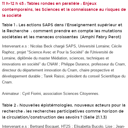
11 h-12 h 45 : Tables rondes en parallèle : Enjeux
contemporains, les Sciences et la connaissance au risques de
la société
Table 1 : Les actions SAPS dans l'
Enseignement supérieur et
la Recherche
:
comment prendre en compte les mutations
sociétales et les menaces croissantes
(Amphi Fabry Perot)
Intervenant.e.s : Nicolas Beck chargé SAPS, Université Lorraine; Cécile
Raphoz, projet "Science Avec et Pour la Société" de l'Université de
Lorraine, diplômée du master Médiation, sciences, techniques et
innovations en société" du CNAM ; Philippe Durance, professeur du Cnam,
directeur du département innovation du Cnam, chaire prospective et
développement durable ; Tarek Raissi, président du conseil Scientifique du
Cnam.
Animateur : Cyril Fiorini,
association Sciences Citoyennes.
Table 2 : Nouvelles épistémologies, nouveaux acteurs pour la
recherche : les recherches participatives comme horizon de
la circulation/construction des savoirs ? (Salle 21.1.3)
Intervenant.e.s : Bertrand Bocquet, HT2S ; Elisabetta Bucolo, Lise ; Jean-