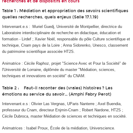
recherches et de dispositifs en cours
Table 1 : Médiation et appropriation des savoirs scientifiques
quelles recherches, quels enjeux (Salle 17.1.19)
Intervenant.e.s : Muriel Guedj, Université de Montpellier, directrice du
Laboratoire interdisciplinaire de recherche en didactique, éducation et
formation - Lirdef ; Xavier Noël, responsable du pôle Culture scientifique et
technique, Cnam pays de la Loire ; Anna Sidorenko, Unesco, classement
du patrimoine scientifique associée HT2S.
Animatrice : Cécile Raphoz, projet "Science Avec et Pour la Société" de
l'Université de Lorraine, diplômée du master "Médiation, sciences,
techniques et innovations en société" du CNAM.
Table 2 : Faut-il raconter des (vraies) histoires ? Les
émotions au service du savoir… (Amphi Fabry Perot)
Intervenant.e.s : Olivier Las Vergnas, UParis Nanterre ; Axel Buendia,
professeur du Cnam, directeur Enjmin-Cnam ; Robert Nardone, HT2S ;
Cécile Dubroca, master Médiation de sciences et techniques en société.
Animatrices : Isabel Proux,
École de la médiation, Universcience.