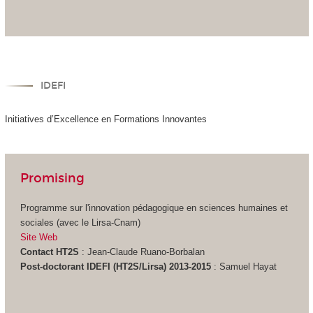
IDEFI
Initiatives d’Excellence en Formations Innovantes
Promising
Programme sur l'innovation pédagogique en sciences humaines et
sociales (avec le Lirsa-Cnam)
Site Web
Contact HT2S
: Jean-Claude Ruano-Borbalan
Post-doctorant IDEFI (HT2S/Lirsa) 2013-2015
: Samuel Hayat