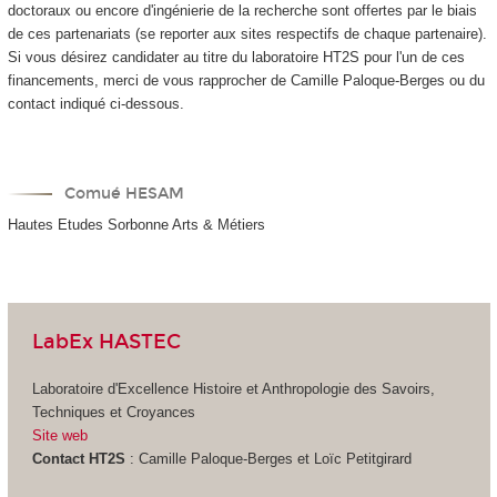
doctoraux ou encore d'ingénierie de la recherche sont offertes par le biais
de ces partenariats (se reporter aux sites respectifs de chaque partenaire).
Si vous désirez candidater au titre du laboratoire HT2S pour l'un de ces
financements, merci de vous rapprocher de Camille Paloque-Berges ou du
contact indiqué ci-dessous.
Comué HESAM
Hautes Etudes Sorbonne Arts & Métiers
LabEx HASTEC
Laboratoire d'Excellence Histoire et Anthropologie des Savoirs,
Techniques et Croyances
Site web
Contact HT2S
: Camille Paloque-Berges et Loïc Petitgirard